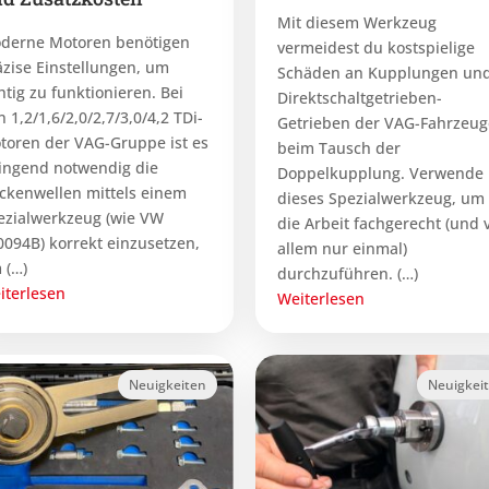
Mit diesem Werkzeug
derne Motoren benötigen
vermeidest du kostspielige
äzise Einstellungen, um
Schäden an Kupplungen un
htig zu funktionieren. Bei
Direktschaltgetrieben-
 1,2/1,6/2,0/2,7/3,0/4,2 TDi-
Getrieben der VAG-Fahrzeug
toren der VAG-Gruppe ist es
beim Tausch der
ingend notwendig die
Doppelkupplung. Verwende
ckenwellen mittels einem
dieses Spezialwerkzeug, um
ezialwerkzeug (wie VW
die Arbeit fachgerecht (und 
0094B) korrekt einzusetzen,
allem nur einmal)
 (…)
durchzuführen. (…)
iterlesen
Weiterlesen
Neuigkeiten
Neuigkei