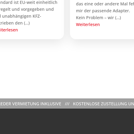
andard ist EU-weit einheitlich
das eine oder andere Mal fe
regelt und vorgegeben und
mir der passende Adapter.
ll unabhängigen KFZ-
Kein Problem – wir (…)
trieben den (…)
Weiterlesen
iterlesen
MIETUNG INKLUSIVE /// KOSTENLOSE ZUSTELLUNG UND ABHOLUN