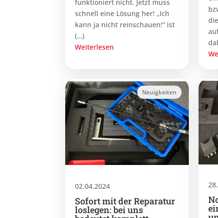
funktioniert nicht. Jetzt muss
bz
schnell eine Lösung her! „Ich
di
kann ja nicht reinschauen!“ ist
au
(…)
da
Weiterlesen
We
Neuigkeiten
28
02.04.2024
No
Sofort mit der Reparatur
ei
loslegen: bei uns
un