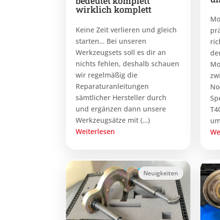
bedeutet komplett
wirklich komplett
Mo
Keine Zeit verlieren und gleich
pr
starten… Bei unseren
ric
Werkzeugsets soll es dir an
den
nichts fehlen, deshalb schauen
Mo
wir regelmäßig die
zw
Reparaturanleitungen
No
sämtlicher Hersteller durch
Sp
und ergänzen dann unsere
T4
Werkzeugsätze mit (…)
um
Weiterlesen
We
Neuigkeiten