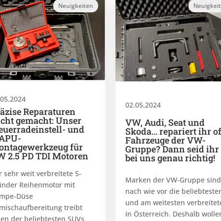
Neuigkeiten
Neuigkei
.05.2024
02.05.2024
äzise Reparaturen
icht gemacht: Unser
VW, Audi, Seat und
euerradeinstell- und
Skoda… repariert ihr of
APU-
Fahrzeuge der VW-
ntagewerkzeug für
Gruppe? Dann seid ihr
 2.5 PD TDI Motoren
bei uns genau richtig!
r sehr weit verbreitete 5-
Marken der VW-Gruppe sind
linder Reihenmotor mit
nach wie vor die beliebteste
mpe-Düse
und am weitesten verbreitet
mischaufbereitung treibt
in Österreich. Deshalb wolle
nen der beliebtesten SUVs