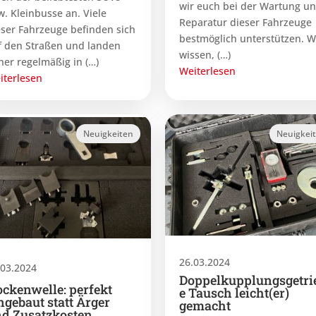
wir euch bei der Wartung u
w. Kleinbusse an. Viele
Reparatur dieser Fahrzeuge
eser Fahrzeuge befinden sich
bestmöglich unterstützen. W
f den Straßen und landen
wissen, (…)
her regelmäßig in (…)
Weiterlesen
iterlesen
Neuigkeiten
Neuigkei
26.03.2024
.03.2024
Doppelkupplungsgetri
ckenwelle: perfekt
e Tausch leicht(er)
ngebaut statt Ärger
gemacht
d Zusatzkosten