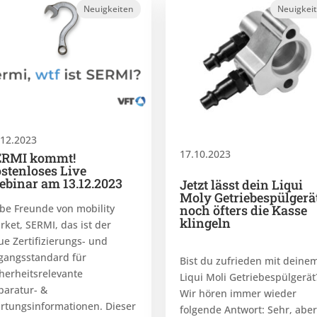
Neuigkeiten
Neuigkei
.12.2023
17.10.2023
ERMI kommt!
stenloses Live
binar am 13.12.2023
Jetzt lässt dein Liqui
Moly Getriebespülgerä
noch öfters die Kasse
ebe Freunde von mobility
klingeln
rket, SERMI, das ist der
ue Zertifizierungs- und
gangsstandard für
Bist du zufrieden mit deine
cherheitsrelevante
Liqui Moli Getriebespülgerät
paratur- &
Wir hören immer wieder
rtungsinformationen. Dieser
folgende Antwort: Sehr, aber