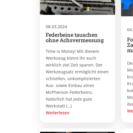
08.03.2024
04
Federbeine tauschen
Fo
ohne Achsvermessung
Za
ma
Time is Money! Mit diesem
Werkzeug könnt ihr euch
Der
wirklich viel Zeit sparen. Der
Mo
Werkzeugsatz ermöglicht einen
br
schnellen, unkomplizierten
Kr
Aus- sowie Einbau eines
ko
McPherson Federbeins.
Mo
Natürlich hat jede gute
de
Werkstatt (…)
We
Weiterlesen