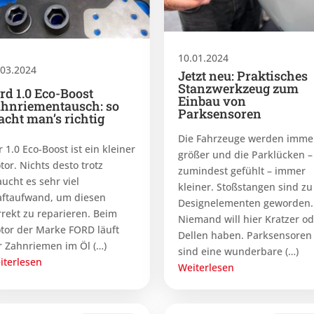
10.01.2024
.03.2024
Jetzt neu: Praktisches
Stanzwerkzeug zum
rd 1.0 Eco-Boost
Einbau von
hnriementausch: so
Parksensoren
cht man’s richtig
Die Fahrzeuge werden imme
 1.0 Eco-Boost ist ein kleiner
größer und die Parklücken –
tor. Nichts desto trotz
zumindest gefühlt ­– immer
aucht es sehr viel
kleiner. Stoßstangen sind zu
aftaufwand, um diesen
Designelementen geworden.
rrekt zu reparieren. Beim
Niemand will hier Kratzer o
tor der Marke FORD läuft
Dellen haben. Parksensoren
r Zahnriemen im Öl (…)
sind eine wunderbare (…)
iterlesen
Weiterlesen