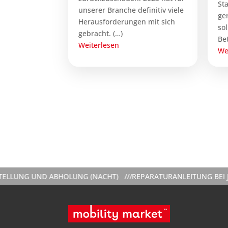
St
unserer Branche definitiv viele
ge
Herausforderungen mit sich
so
gebracht. (…)
Be
Weiterlesen
We
ND ABHOLUNG (NACHT) ///
REPARATURANLEITUNG BEI JEDER VER