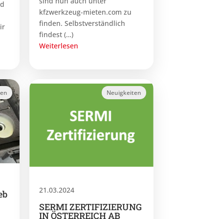
sind nun auch unter
nd
kfzwerkzeug-mieten.com zu
finden. Selbstverständlich
ir
findest (…)
Weiterlesen
ten
Neuigkeiten
21.03.2024
eb
SERMI ZERTIFIZIERUNG
IN ÖSTERREICH AB