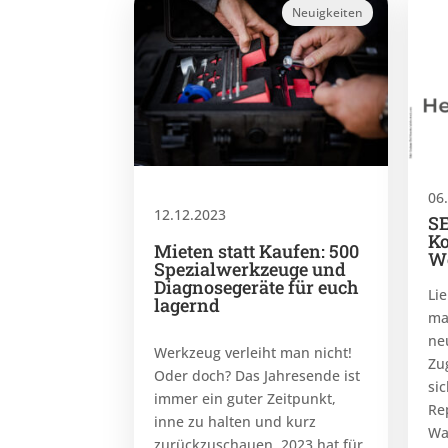
Neuigkeiten
06
12.12.2023
S
Ko
Mieten statt Kaufen: 500
We
Spezialwerkzeuge und
Diagnosegeräte für euch
Li
lagernd
ma
ne
Werkzeug verleiht man nicht!
Zu
Oder doch? Das Jahresende ist
si
immer ein guter Zeitpunkt,
Re
inne zu halten und kurz
Wa
zurückzuschauen. 2023 hat für