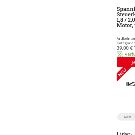
Spannh
Steuerk
1,8 / 2,
Motor,
39,00
€
Verf
J
Miete
Lidar-