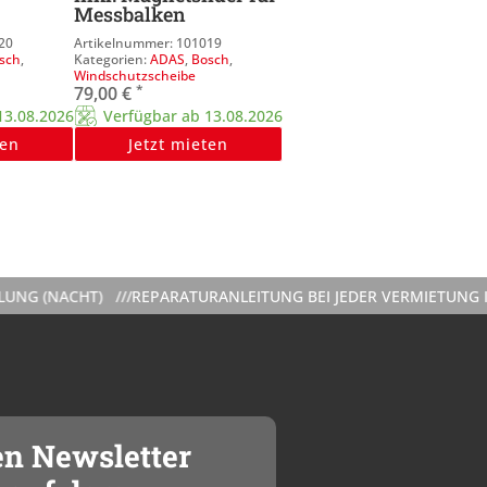
Messbalken
20
101019
sch
,
ADAS
,
Bosch
,
Windschutzscheibe
*
79,00
€
13.08.2026
Verfügbar ab 13.08.2026
ten
Jetzt mieten
ACHT) ///
REPARATURANLEITUNG BEI JEDER VERMIETUNG INKLUS
en Newsletter