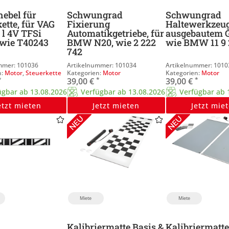
ebel für
Schwungrad
Schwungrad
ette, für VAG
Fixierung
Haltewerkzeug
0 l 4V TFSi
Automatikgetriebe, für
ausgebautem G
 wie T40243
BMW N20, wie 2 222
wie BMW 11 9 
742
101036
101034
1010
Motor
,
Steuerkette
Motor
Motor
*
*
*
39,00
€
39,00
€
ügbar ab 13.08.2026
Verfügbar ab 13.08.2026
Verfügbar ab 
etzt mieten
Jetzt mieten
Jetzt mie
Miete
Miete
Kalibriermatte Basis &
Kalibriermatte