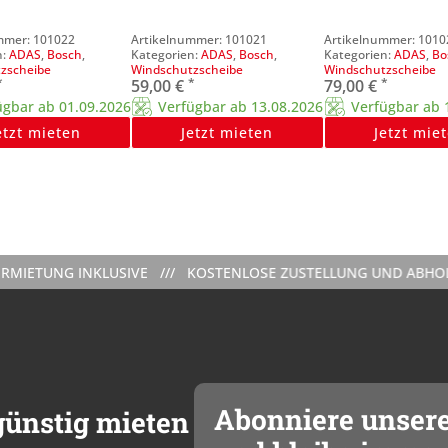
101022
101021
1010
ADAS
,
Bosch
,
ADAS
,
Bosch
,
ADAS
,
Bo
zscheibe
Windschutzscheibe
Windschutzscheibe
*
*
*
59,00
€
79,00
€
ügbar ab 01.09.2026
Verfügbar ab 13.08.2026
Verfügbar ab 
etzt mieten
Jetzt mieten
Jetzt mie
UNG INKLUSIVE /// KOSTENLOSE ZUSTELLUNG UND ABHOLUNG (N
Abonniere unser
ünstig mieten