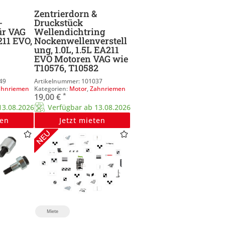
Zentrierdorn &
-
Druckstück
ür VAG
Wellendichtring
 211 EVO,
Nockenwellenverstell
ung, 1.0L, 1.5L EA211
EVO Motoren VAG wie
T10576, T10582
49
101037
ahnriemen
Motor
,
Zahnriemen
*
19,00
€
13.08.2026
Verfügbar ab 13.08.2026
ten
Jetzt mieten
Miete