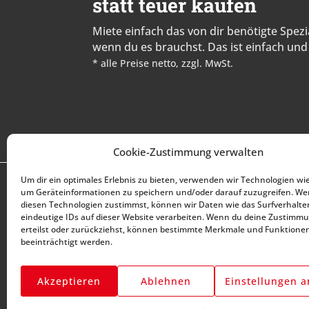
statt teuer kaufen
Miete einfach das von dir benötigte Spe
wenn du es brauchst. Das ist einfach und 
* alle Preise netto, zzgl. MwSt.
Cookie-Zustimmung verwalten
Um dir ein optimales Erlebnis zu bieten, verwenden wir Technologien wi
DU BENÖTIGST HILFE?
KUNDENSER
um Geräteinformationen zu speichern und/oder darauf zuzugreifen. W
+43 (0) 1 890 1398
So funktionie
diesen Technologien zustimmst, können wir Daten wie das Surfverhalte
info@kfzwerkzeug-
eindeutige IDs auf dieser Website verarbeiten. Wenn du deine Zustimmu
Mein Konto
erteilst oder zurückziehst, können bestimmte Merkmale und Funktione
mieten.com
Meine Favori
beeinträchtigt werden.
Montag-Freitag:
7:00 - 17:00
Meine Beste
Akzeptieren
Ablehnen
Einstellungen 
Meine Repar