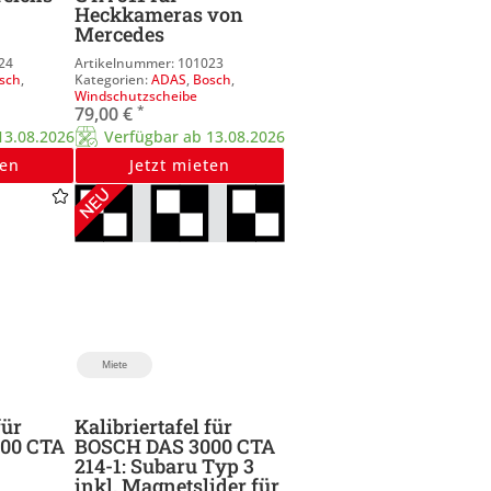
Heckkameras von
Mercedes
24
101023
sch
,
ADAS
,
Bosch
,
Windschutzscheibe
*
79,00
€
13.08.2026
Verfügbar ab 13.08.2026
ten
Jetzt mieten
Miete
für
Kalibriertafel für
00 CTA
BOSCH DAS 3000 CTA
214-1: Subaru Typ 3
inkl. Magnetslider für