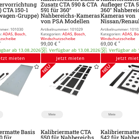
iervorrichtung
Zusatz CTA 590 & CTA
Aufleger CTA 5
) CTA 150-1
591 für 360°
360° Nahberei
wagen-Gruppe)
Nahbereichs-Kameras
Kameras von
von PSA Modellen
Nissan/Renaul
101030
101029
1010
ADAS
,
Bosch
,
ADAS
,
Bosch
,
ADAS
,
Bo
zscheibe
Windschutzscheibe
Windschutzscheibe
*
*
*
99,00
€
69,00
€
ügbar ab 13.08.2026
Verfügbar ab 13.08.2026
Verfügbar ab 
etzt mieten
Jetzt mieten
Jetzt mie
Miete
Miete
ermatte Basis
Kalibriermatte CTA
Kalibriermatt
0 für
550 für Nahbereichs
542 für Nahbe