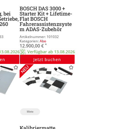
BOSCH DAS 3000 +
, bei
Starter Kit + Lifetime-
etriebe,
Flat BOSCH
260
Fahrerassistenzsyste
m ADAS-Zubehör
33
101032
Abo
*
12.900,00
€
13.08.2026
Verfügbar ab 13.08.2026
ten
Jetzt buchen
Miete
Kalibriermatte