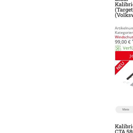
Kalibr
(Target
(Volks
Windschut
99,00
€
Verf
J
Miete
Kalibri
CTA 58