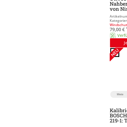
Nahber
von Ni
Windschut
79,00
€
Verf
J
Miete
Kalibri
BOSCH
219-1: 