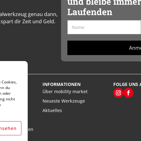
und bleibe immer
Laufenden
zialwerkzeug genau dann,
spart dir Zeit und Geld.
Anm
e Cookies,
VICE
INFORMATIONEN
FOLGE UNS 
enn du
rt’s
Über mobility market
n oder
ng nicht
Neueste Werkzeuge
n
ten
Aktuelles
llungen
ansehen
aturanleitungen