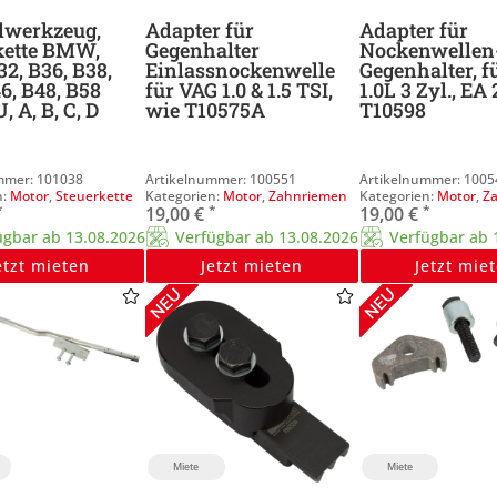
llwerkzeug,
Adapter für
Adapter für
kette BMW,
Gegenhalter
Nockenwellen
2, B36, B38,
Einlassnockenwelle
Gegenhalter, f
6, B48, B58
für VAG 1.0 & 1.5 TSI,
1.0L 3 Zyl., EA
, A, B, C, D
wie T10575A
T10598
101038
100551
1005
Motor
,
Steuerkette
Motor
,
Zahnriemen
Motor
,
Z
*
*
*
19,00
€
19,00
€
ügbar ab 13.08.2026
Verfügbar ab 13.08.2026
Verfügbar ab 
etzt mieten
Jetzt mieten
Jetzt mie
Miete
Miete