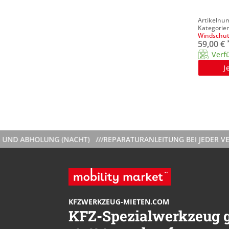
Windschut
59,00
€
Verf
J
BHOLUNG (NACHT) ///
REPARATURANLEITUNG BEI JEDER VERMIET
KFZWERKZEUG-MIETEN.COM
KFZ-Spezialwerkzeug g