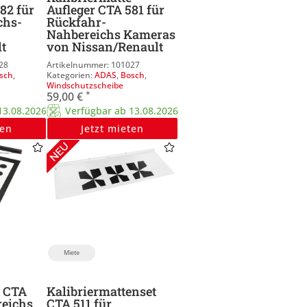
82 für
Aufleger CTA 581 für
chs-
Rückfahr-
Nahbereichs Kameras
t
von Nissan/Renault
28
101027
sch
,
ADAS
,
Bosch
,
Windschutzscheibe
*
59,00
€
13.08.2026
Verfügbar ab 13.08.2026
ten
Jetzt mieten
Miete
e CTA
Kalibriermattenset
reichs
CTA 511 für