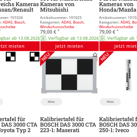
eichs Kameras
Kameras von
Kameras von
ssan/Renault
Mitsubishi
Honda/Mazda
101026
101025
1010
ADAS
,
Bosch
,
ADAS
,
Bosch
,
ADAS
,
Bo
zscheibe
Windschutzscheibe
Windschutzscheibe
*
*
*
79,00
€
79,00
€
ügbar ab 13.08.2026
Verfügbar ab 13.08.2026
Verfügbar ab 
etzt mieten
Jetzt mieten
Jetzt mie
Miete
Miete
ertafel für
Kalibriertafel für
Kalibriertafel 
 DAS 3000 CTA
BOSCH DAS 3000 CTA
BOSCH DAS 30
Toyota Typ 2
223-1: Maserati
250-1: Iveco