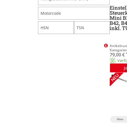
Einste
Steuer
Mini B3
B42, B4
inkl. TU
79,00
€
Verf
J
Miete