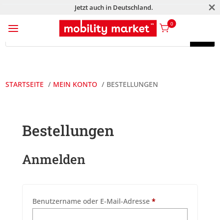
M
Jetzt auch in Deutschland.
a
0
Products
search
Products
search
STARTSEITE
MEIN KONTO
BESTELLUNGEN
Bestellungen
Anmelden
Erforderlich
Benutzername oder E-Mail-Adresse
*