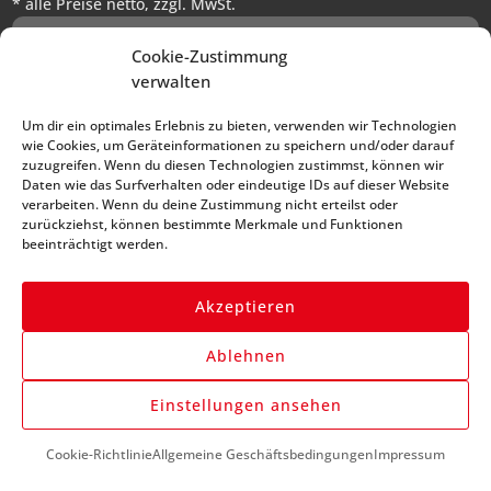
* alle Preise netto, zzgl. MwSt.
Abonniere unseren
Cookie-Zustimmung
verwalten
Newsletter und bleibe
immer auf dem Laufenden
Um dir ein optimales Erlebnis zu bieten, verwenden wir Technologien
wie Cookies, um Geräteinformationen zu speichern und/oder darauf
zuzugreifen. Wenn du diesen Technologien zustimmst, können wir
Daten wie das Surfverhalten oder eindeutige IDs auf dieser Website
verarbeiten. Wenn du deine Zustimmung nicht erteilst oder
zurückziehst, können bestimmte Merkmale und Funktionen
beeinträchtigt werden.
Akzeptieren
Anmelden
Ablehnen
Einstellungen ansehen
DU BENÖTIGST HILFE?
Cookie-Richtlinie
Allgemeine Geschäftsbedingungen
Impressum
+43 (0) 1 890 1398