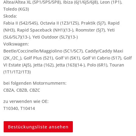
Altea/Altea XL (5P1/5P5/5P8), Ibiza (6J1/6J5/6J8), Leon (1P1),
Toledo (KG3)
Skoda:
Fabia II (542/545), Octavia II (1Z3/1Z5), Praktik (5J7), Rapid
(NH3), Rapid Spaceback (NH1)(13-), Roomster (5J7), Yeti
(5L6/5L7)(13-), Yeti Outdoor (5L7)(13-)
Volkswagen:
Beetle/Coccinelle/Maggiolino (5C1/5C7), Caddy/Caddy Maxi
(2K_/2C_), Golf Plus (521), Golf VI (5K1), Golf VI Cabrio (517), Golf
VI Estate (AJ5), Jetta (162), Jetta (163)(14-), Polo (6R1), Touran
(1T1/1T2/1T3)
bei folgenden Motornummern:
CBZA, CBZB, CBZC
zu verwenden wie OE:
T10340, T10414
Bestückungsliste ansehen