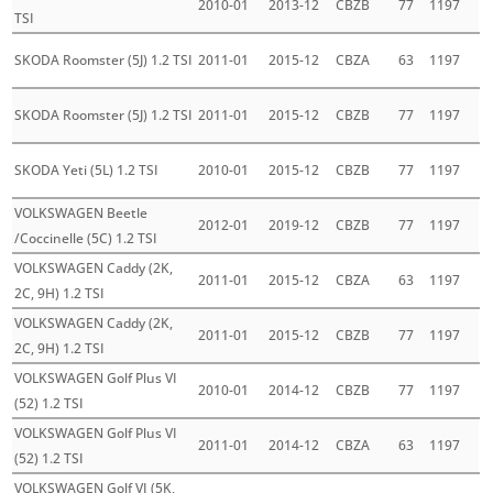
2010-01
2013-12
CBZB
77
1197
TSI
SKODA Roomster (5J) 1.2 TSI
2011-01
2015-12
CBZA
63
1197
SKODA Roomster (5J) 1.2 TSI
2011-01
2015-12
CBZB
77
1197
SKODA Yeti (5L) 1.2 TSI
2010-01
2015-12
CBZB
77
1197
VOLKSWAGEN Beetle
2012-01
2019-12
CBZB
77
1197
/Coccinelle (5C) 1.2 TSI
VOLKSWAGEN Caddy (2K,
2011-01
2015-12
CBZA
63
1197
2C, 9H) 1.2 TSI
VOLKSWAGEN Caddy (2K,
2011-01
2015-12
CBZB
77
1197
2C, 9H) 1.2 TSI
VOLKSWAGEN Golf Plus VI
2010-01
2014-12
CBZB
77
1197
(52) 1.2 TSI
VOLKSWAGEN Golf Plus VI
2011-01
2014-12
CBZA
63
1197
(52) 1.2 TSI
VOLKSWAGEN Golf VI (5K,