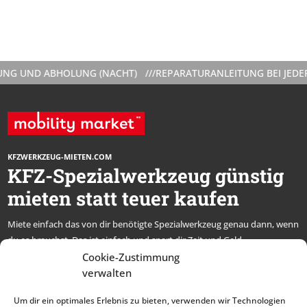
ND ABHOLUNG (NACHT) ///
REPARATURANLEITUNG BEI JEDER VER
KFZWERKZEUG-MIETEN.COM
KFZ-Spezialwerkzeug günstig
mieten statt teuer kaufen
Miete einfach das von dir benötigte Spezialwerkzeug genau dann, wenn
du es brauchst. Das ist einfach und spart dir Zeit und Geld.
* alle Preise netto, zzgl. MwSt.
Cookie-Zustimmung
verwalten
Abonniere unseren
Um dir ein optimales Erlebnis zu bieten, verwenden wir Technologien