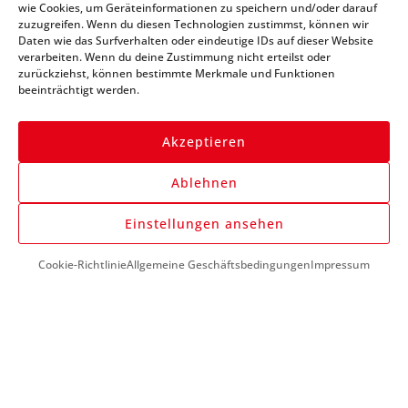
Newsletter und bleibe
wie Cookies, um Geräteinformationen zu speichern und/oder darauf
zuzugreifen. Wenn du diesen Technologien zustimmst, können wir
immer auf dem Laufenden
Daten wie das Surfverhalten oder eindeutige IDs auf dieser Website
verarbeiten. Wenn du deine Zustimmung nicht erteilst oder
zurückziehst, können bestimmte Merkmale und Funktionen
beeinträchtigt werden.
Akzeptieren
Ablehnen
Anmelden
Einstellungen ansehen
Cookie-Richtlinie
Allgemeine Geschäftsbedingungen
Impressum
DU BENÖTIGST HILFE?
+43 (0) 1 890 1398
info@kfzwerkzeug-mieten.com
Montag-Freitag:
7:00 - 17:00
KUNDENSERVICE