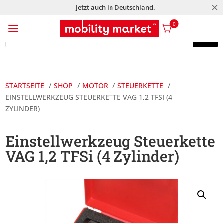
M
Jetzt auch in Deutschland.
a
0
Products
search
Products
search
STARTSEITE
SHOP
MOTOR
STEUERKETTE
EINSTELLWERKZEUG STEUERKETTE VAG 1,2 TFSI (4
ZYLINDER)
Einstellwerkzeug Steuerkette
VAG 1,2 TFSi (4 Zylinder)