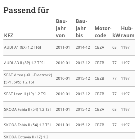
Passend für
Bau­
Bau­
jahr
jahr
Motor­
Hub­
KFZ
von
bis
code
kW
raum
AUDI A1 (8X) 1.2 TFSI
2011-01
2014-12
CBZA
63
1197
AUDI A3 II (8P) 1.2 TFSI
2010-01
2013-12
CBZB
77
1197
SEAT Altea (-XL, -Freetrack)
2010-01
2015-12
CBZB
77
1197
(5P1, 5P5) 1.2 TSI
SEAT Leon II (1P) 1.2 TSI
2010-01
2013-12
CBZB
77
1197
SKODA Fabia II (54) 1.2 TSI
2011-01
2015-12
CBZA
63
1197
SKODA Fabia II (54) 1.2 TSI
2011-01
2015-12
CBZB
77
1197
SKODA Octavia II (1Z) 1.2