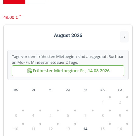
*
49,00
€
August 2026
›
Tage vor dem frühesten Mietbeginn sind ausgegraut. Buchbar
an Mo–Fr. Mindestmietdauer 2 Tage.
Frühester Mietbeginn: Fr., 14.08.2026
MO
DI
MI
DO
FR
SA
SO
1
2
3
4
5
6
7
8
9
10
11
12
13
14
15
16