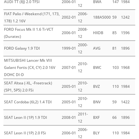
AUDI TT (8J) 2.0 TFSI
2006-01
BWA
147
1984
12
FIAT Palio /-Weekend (171, 173,
2006-
2002-01
188A5000
59
1242
178) 1.2 16V
12
FORD Focus Mk II 1.6 Ti-VCT
2008-
2006-01
HXDB
85
1596
(Duratec)
12
2000-
FORD Galaxy 1.9 TDI
1999-01
AVG
81
1896
12
MITSUBISHI Lancer Mk VIII
2010-
Galant Fortis (CX, CY) 2.0 16V
2007-01
BWC
103
1968
12
DOHC DI-D
SEAT Altea (-XL, -Freetrack)
2010-
2005-01
BVZ
110
1984
(5P1, 5P5) 2.0 FSi
12
2010-
SEAT Cordoba (6L2) 1.4 TDI
2005-01
BNV
59
1422
12
2011-
SEAT Leon II (1P) 1.9 TDI
2008-01
BXF
66
1896
12
2006-
SEAT Leon II (1P) 2.0 FSi
2006-01
BLY
110
1984
12