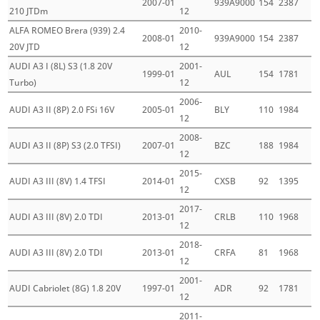
2007-01
939A9000
154
2387
210 JTDm
12
ALFA ROMEO Brera (939) 2.4
2010-
2008-01
939A9000
154
2387
20V JTD
12
AUDI A3 I (8L) S3 (1.8 20V
2001-
1999-01
AUL
154
1781
Turbo)
12
2006-
AUDI A3 II (8P) 2.0 FSi 16V
2005-01
BLY
110
1984
12
2008-
AUDI A3 II (8P) S3 (2.0 TFSI)
2007-01
BZC
188
1984
12
2015-
AUDI A3 III (8V) 1.4 TFSI
2014-01
CXSB
92
1395
12
2017-
AUDI A3 III (8V) 2.0 TDI
2013-01
CRLB
110
1968
12
2018-
AUDI A3 III (8V) 2.0 TDI
2013-01
CRFA
81
1968
12
2001-
AUDI Cabriolet (8G) 1.8 20V
1997-01
ADR
92
1781
12
2011-