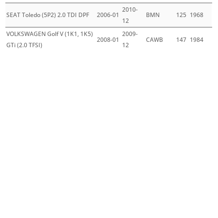
2010-
SEAT Toledo (5P2) 2.0 TDI DPF
2006-01
BMN
125
1968
12
VOLKSWAGEN Golf V (1K1, 1K5)
2009-
2008-01
CAWB
147
1984
GTi (2.0 TFSI)
12
Mehr laden