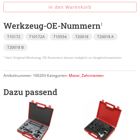
In den Warenkorb
Werkzeug-OE-Nummern
T10172
T10172A
T10554
T20018
T20018 A
T20018 B
Artikelnummer:
100203
Kategorien:
Motor
,
Zahnriemen
Dazu passend