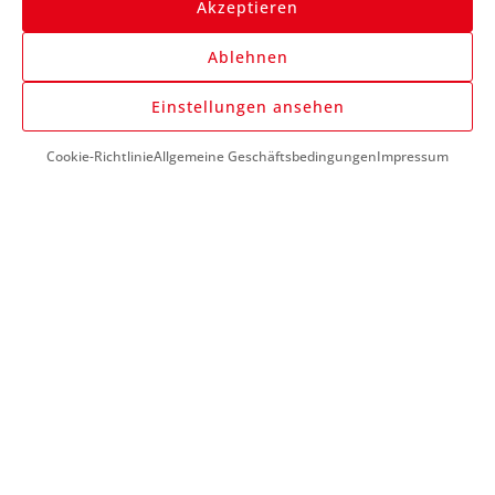
Akzeptieren
Ablehnen
Anmelden
Einstellungen ansehen
Cookie-Richtlinie
Allgemeine Geschäftsbedingungen
Impressum
DU BENÖTIGST HILFE?
+43 (0) 1 890 1398
info@kfzwerkzeug-mieten.com
Montag-Freitag:
7:00 - 17:00
KUNDENSERVICE
So funktioniert’s
Mein Konto
Meine Favoriten
Meine Bestellungen
Meine Reparaturanleitungen