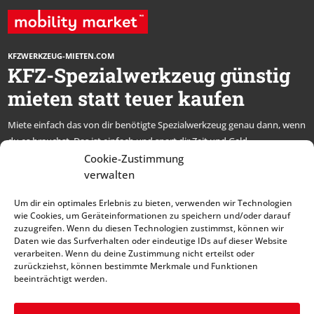
KFZWERKZEUG-MIETEN.COM
KFZ-Spezialwerkzeug günstig
mieten statt teuer kaufen
Miete einfach das von dir benötigte Spezialwerkzeug genau dann, wenn
du es brauchst. Das ist einfach und spart dir Zeit und Geld.
* alle Preise netto, zzgl. MwSt.
Cookie-Zustimmung
verwalten
Abonniere unseren
Um dir ein optimales Erlebnis zu bieten, verwenden wir Technologien
Newsletter und bleibe
wie Cookies, um Geräteinformationen zu speichern und/oder darauf
zuzugreifen. Wenn du diesen Technologien zustimmst, können wir
immer auf dem Laufenden
Daten wie das Surfverhalten oder eindeutige IDs auf dieser Website
verarbeiten. Wenn du deine Zustimmung nicht erteilst oder
zurückziehst, können bestimmte Merkmale und Funktionen
beeinträchtigt werden.