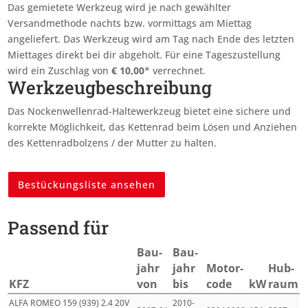
Das gemietete Werkzeug wird je nach gewählter
Versandmethode nachts bzw. vormittags am Miettag
angeliefert. Das Werkzeug wird am Tag nach Ende des letzten
Miettages
direkt bei dir abgeholt. Für eine Tageszustellung
wird ein Zuschlag von
€
10,00
* verrechnet.
Werkzeugbeschreibung
Das Nockenwellenrad-Haltewerkzeug bietet eine sichere und
korrekte Möglichkeit, das Kettenrad beim Lösen und Anziehen
des Kettenradbolzens / der Mutter zu halten.
Bestückungsliste ansehen
Passend für
Bau­
Bau­
jahr
jahr
Motor­
Hub­
KFZ
von
bis
code
kW
raum
ALFA ROMEO 159 (939) 2.4 20V
2010-