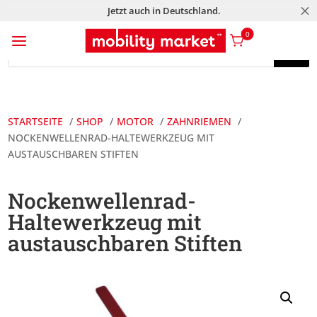
M
Jetzt auch in Deutschland.
a
0
Products
search
Products
search
STARTSEITE
SHOP
MOTOR
ZAHNRIEMEN
NOCKENWELLENRAD-HALTEWERKZEUG MIT
AUSTAUSCHBAREN STIFTEN
Nockenwellenrad-
Haltewerkzeug mit
austauschbaren Stiften