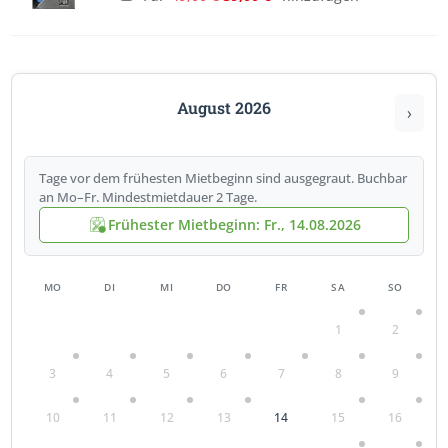
Preis
Preis
war:
ist:
49,00 €
39,00 €.
August 2026
›
Tage vor dem frühesten Mietbeginn sind ausgegraut. Buchbar
an Mo–Fr. Mindestmietdauer 2 Tage.
Frühester Mietbeginn: Fr., 14.08.2026
MO
DI
MI
DO
FR
SA
SO
1
2
3
4
5
6
7
8
9
10
11
12
13
14
15
16