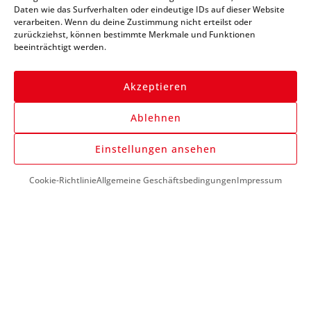
Daten wie das Surfverhalten oder eindeutige IDs auf dieser Website
verarbeiten. Wenn du deine Zustimmung nicht erteilst oder
zurückziehst, können bestimmte Merkmale und Funktionen
beeinträchtigt werden.
Akzeptieren
Anmelden
Ablehnen
Einstellungen ansehen
Cookie-Richtlinie
Allgemeine Geschäftsbedingungen
Impressum
DU BENÖTIGST HILFE?
+43 (0) 1 890 1398
info@kfzwerkzeug-mieten.com
Montag-Freitag:
7:00 - 17:00
KUNDENSERVICE
So funktioniert’s
Mein Konto