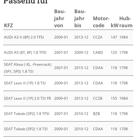
Passend für
Bau­
Bau­
jahr
jahr
Motor­
Hub­
KFZ
von
bis
code
kW
raum
AUDI A3 II (8P) 2.0 TFSI
2009-01
2013-12
CCZA
147
1984
AUDI A5 (8T, 8F) 1.8 TFSI
2007-01
2009-12
CABD
125
1798
SEAT Altea (-XL, -Freetrack)
2007-01
2015-12
CDAA
118
1798
(5P1, 5P5) 1.8 TSI
SEAT Leon II (1P) 1.8 TSI
2009-01
2013-12
CDAA
118
1798
SEAT Leon II (1P) 2.0 TSI FR
2009-01
2013-12
CCZB
155
1984
SEAT Toledo (5P2) 1.8 TFSI
2007-01
2010-12
BZB
118
1798
SEAT Toledo (5P2) 1.8 TSI
2009-01
2010-12
CDAA
118
1798