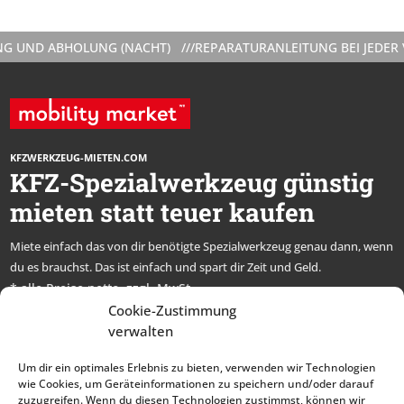
D ABHOLUNG (NACHT) ///
REPARATURANLEITUNG BEI JEDER VERM
KFZWERKZEUG-MIETEN.COM
KFZ-Spezialwerkzeug günstig
mieten statt teuer kaufen
Miete einfach das von dir benötigte Spezialwerkzeug genau dann, wenn
du es brauchst. Das ist einfach und spart dir Zeit und Geld.
* alle Preise netto, zzgl. MwSt.
Cookie-Zustimmung
Abonniere unseren
verwalten
Newsletter und bleibe
Um dir ein optimales Erlebnis zu bieten, verwenden wir Technologien
immer auf dem Laufenden
wie Cookies, um Geräteinformationen zu speichern und/oder darauf
zuzugreifen. Wenn du diesen Technologien zustimmst, können wir