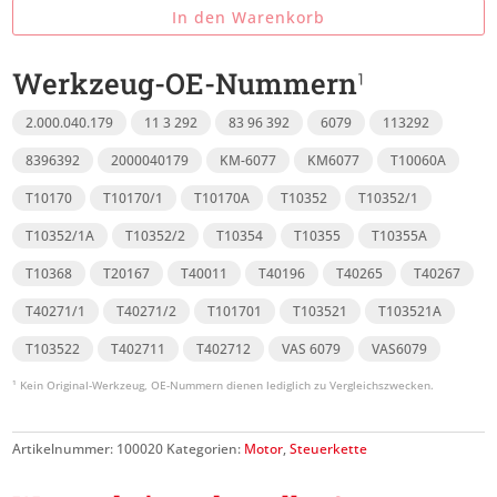
In den Warenkorb
Werkzeug-OE-Nummern
2.000.040.179
11 3 292
83 96 392
6079
113292
8396392
2000040179
KM-6077
KM6077
T10060A
T10170
T10170/1
T10170A
T10352
T10352/1
T10352/1A
T10352/2
T10354
T10355
T10355A
T10368
T20167
T40011
T40196
T40265
T40267
T40271/1
T40271/2
T101701
T103521
T103521A
T103522
T402711
T402712
VAS 6079
VAS6079
Artikelnummer:
100020
Kategorien:
Motor
,
Steuerkette