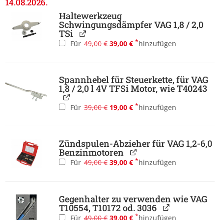
14.08.2026.
Haltewerkzeug
Schwingungsdämpfer VAG 1,8 / 2,0
TSi
Ursprünglicher
Aktueller
*
Für
49,00
€
39,00
€
hinzufügen
Preis
Preis
war:
ist:
49,00 €
39,00 €.
Spannhebel für Steuerkette, für VAG
1,8 / 2,0 l 4V TFSi Motor, wie T40243
Ursprünglicher
Aktueller
*
Für
39,00
€
19,00
€
hinzufügen
Preis
Preis
war:
ist:
39,00 €
19,00 €.
Zündspulen-Abzieher für VAG 1,2-6,0
Benzinmotoren
Ursprünglicher
Aktueller
*
Für
49,00
€
39,00
€
hinzufügen
Preis
Preis
war:
ist:
49,00 €
39,00 €.
Gegenhalter zu verwenden wie VAG
T10554, T10172 od. 3036
Ursprünglicher
Aktueller
*
Für
49,00
€
39,00
€
hinzufügen