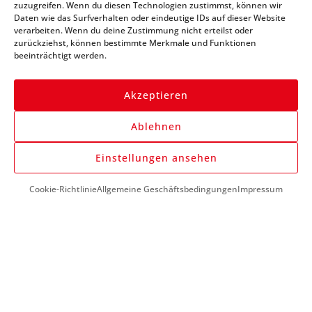
zuzugreifen. Wenn du diesen Technologien zustimmst, können wir
immer auf dem Laufenden
Daten wie das Surfverhalten oder eindeutige IDs auf dieser Website
verarbeiten. Wenn du deine Zustimmung nicht erteilst oder
zurückziehst, können bestimmte Merkmale und Funktionen
beeinträchtigt werden.
Akzeptieren
Ablehnen
Anmelden
Einstellungen ansehen
Cookie-Richtlinie
Allgemeine Geschäftsbedingungen
Impressum
DU BENÖTIGST HILFE?
+43 (0) 1 890 1398
info@kfzwerkzeug-mieten.com
Montag-Freitag:
7:00 - 17:00
KUNDENSERVICE