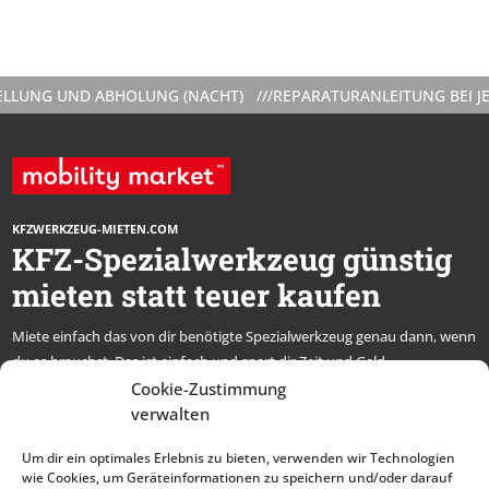
UNG UND ABHOLUNG (NACHT) ///
REPARATURANLEITUNG BEI JEDE
KFZWERKZEUG-MIETEN.COM
KFZ-Spezialwerkzeug günstig
mieten statt teuer kaufen
Miete einfach das von dir benötigte Spezialwerkzeug genau dann, wenn
du es brauchst. Das ist einfach und spart dir Zeit und Geld.
* alle Preise netto, zzgl. MwSt.
Cookie-Zustimmung
verwalten
Abonniere unseren
Um dir ein optimales Erlebnis zu bieten, verwenden wir Technologien
Newsletter und bleibe
wie Cookies, um Geräteinformationen zu speichern und/oder darauf