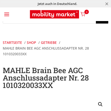
M
Jetzt auch in Deutschland.
a
0
Products
search
Products
search
STARTSEITE
SHOP
GETRIEBE
MAHLE BRAIN BEE AGC ANSCHLUSSADAPTER NR. 28
1010320033XX
MAHLE Brain Bee AGC
Anschlussadapter Nr. 28
1010320033XX