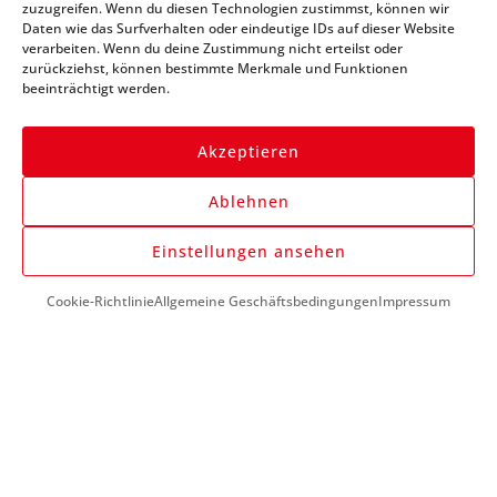
zuzugreifen. Wenn du diesen Technologien zustimmst, können wir
immer auf dem Laufenden
Daten wie das Surfverhalten oder eindeutige IDs auf dieser Website
verarbeiten. Wenn du deine Zustimmung nicht erteilst oder
zurückziehst, können bestimmte Merkmale und Funktionen
beeinträchtigt werden.
Akzeptieren
Ablehnen
Anmelden
Einstellungen ansehen
Cookie-Richtlinie
Allgemeine Geschäftsbedingungen
Impressum
DU BENÖTIGST HILFE?
+43 (0) 1 890 1398
info@kfzwerkzeug-mieten.com
Montag-Freitag:
7:00 - 17:00
KUNDENSERVICE