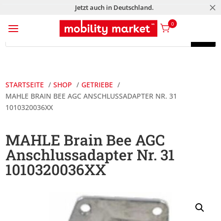
M
Jetzt auch in Deutschland.
a
0
Products
search
Products
search
STARTSEITE
SHOP
GETRIEBE
MAHLE BRAIN BEE AGC ANSCHLUSSADAPTER NR. 31
1010320036XX
MAHLE Brain Bee AGC
Anschlussadapter Nr. 31
1010320036XX