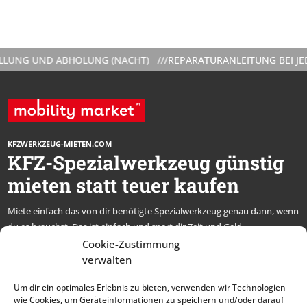
UNG UND ABHOLUNG (NACHT) ///
REPARATURANLEITUNG BEI JEDE
KFZWERKZEUG-MIETEN.COM
KFZ-Spezialwerkzeug günstig
mieten statt teuer kaufen
Miete einfach das von dir benötigte Spezialwerkzeug genau dann, wenn
du es brauchst. Das ist einfach und spart dir Zeit und Geld.
* alle Preise netto, zzgl. MwSt.
Cookie-Zustimmung
verwalten
Abonniere unseren
Um dir ein optimales Erlebnis zu bieten, verwenden wir Technologien
Newsletter und bleibe
wie Cookies, um Geräteinformationen zu speichern und/oder darauf