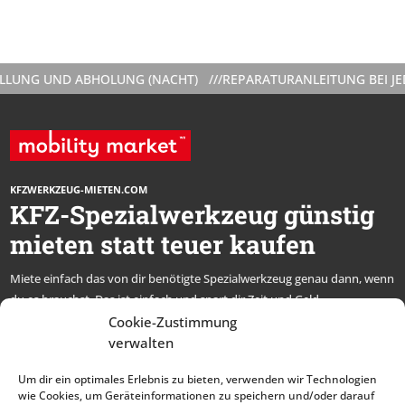
NG UND ABHOLUNG (NACHT) ///
REPARATURANLEITUNG BEI JEDER
KFZWERKZEUG-MIETEN.COM
KFZ-Spezialwerkzeug günstig
mieten statt teuer kaufen
Miete einfach das von dir benötigte Spezialwerkzeug genau dann, wenn
du es brauchst. Das ist einfach und spart dir Zeit und Geld.
* alle Preise netto, zzgl. MwSt.
Cookie-Zustimmung
verwalten
Abonniere unseren
Um dir ein optimales Erlebnis zu bieten, verwenden wir Technologien
Newsletter und bleibe
wie Cookies, um Geräteinformationen zu speichern und/oder darauf