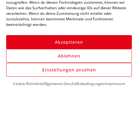
zuzugreifen. Wenn du diesen Technologien zustimmst, können wir
immer auf dem Laufenden
Daten wie das Surfverhalten oder eindeutige IDs auf dieser Website
verarbeiten. Wenn du deine Zustimmung nicht erteilst oder
zurückziehst, können bestimmte Merkmale und Funktionen
beeinträchtigt werden.
Akzeptieren
Ablehnen
Anmelden
Einstellungen ansehen
Cookie-Richtlinie
Allgemeine Geschäftsbedingungen
Impressum
DU BENÖTIGST HILFE?
+43 (0) 1 890 1398
info@kfzwerkzeug-mieten.com
Montag-Freitag:
7:00 - 17:00
KUNDENSERVICE