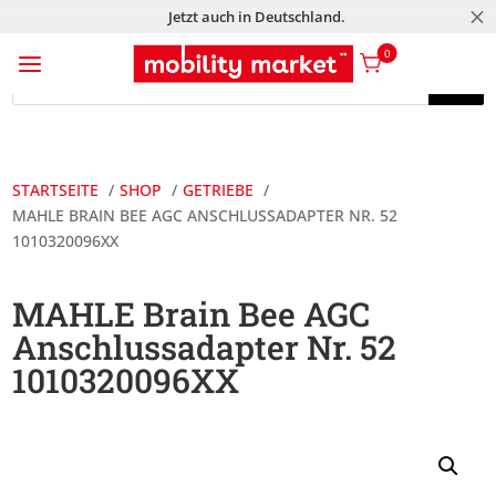
M
Jetzt auch in Deutschland.
a
0
Products
search
Products
search
STARTSEITE
SHOP
GETRIEBE
MAHLE BRAIN BEE AGC ANSCHLUSSADAPTER NR. 52
1010320096XX
MAHLE Brain Bee AGC
Anschlussadapter Nr. 52
1010320096XX