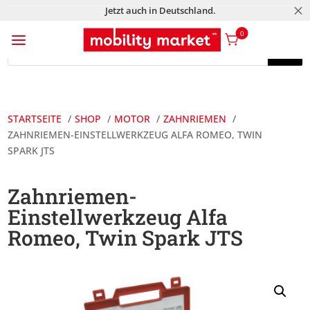
M
Jetzt auch in Deutschland.
a
0
Products
search
Products
search
STARTSEITE
SHOP
MOTOR
ZAHNRIEMEN
ZAHNRIEMEN-EINSTELLWERKZEUG ALFA ROMEO, TWIN
SPARK JTS
Zahnriemen-
Einstellwerkzeug Alfa
Romeo, Twin Spark JTS