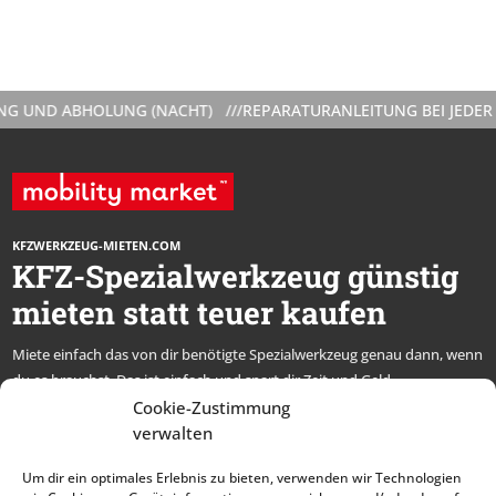
ND ABHOLUNG (NACHT) ///
REPARATURANLEITUNG BEI JEDER VER
KFZWERKZEUG-MIETEN.COM
KFZ-Spezialwerkzeug günstig
mieten statt teuer kaufen
Miete einfach das von dir benötigte Spezialwerkzeug genau dann, wenn
du es brauchst. Das ist einfach und spart dir Zeit und Geld.
* alle Preise netto, zzgl. MwSt.
Cookie-Zustimmung
verwalten
Abonniere unseren
Um dir ein optimales Erlebnis zu bieten, verwenden wir Technologien
Newsletter und bleibe