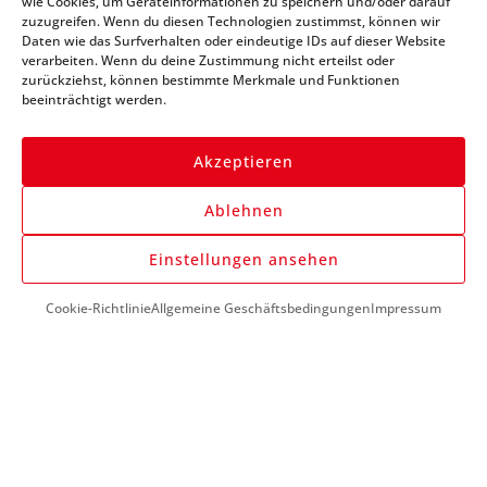
wie Cookies, um Geräteinformationen zu speichern und/oder darauf
zuzugreifen. Wenn du diesen Technologien zustimmst, können wir
immer auf dem Laufenden
Daten wie das Surfverhalten oder eindeutige IDs auf dieser Website
verarbeiten. Wenn du deine Zustimmung nicht erteilst oder
zurückziehst, können bestimmte Merkmale und Funktionen
beeinträchtigt werden.
Akzeptieren
Ablehnen
Anmelden
Einstellungen ansehen
Cookie-Richtlinie
Allgemeine Geschäftsbedingungen
Impressum
DU BENÖTIGST HILFE?
+43 (0) 1 890 1398
info@kfzwerkzeug-mieten.com
Montag-Freitag:
7:00 - 17:00
KUNDENSERVICE