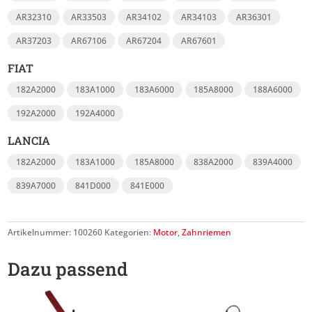
AR32310
AR33503
AR34102
AR34103
AR36301
AR37203
AR67106
AR67204
AR67601
FIAT
182A2000
183A1000
183A6000
185A8000
188A6000
192A2000
192A4000
LANCIA
182A2000
183A1000
185A8000
838A2000
839A4000
839A7000
841D000
841E000
Artikelnummer:
100260
Kategorien:
Motor
,
Zahnriemen
Dazu passend