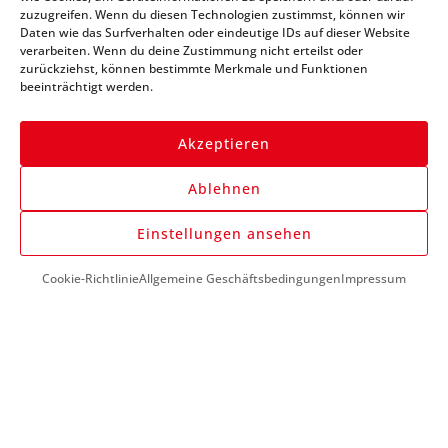
zuzugreifen. Wenn du diesen Technologien zustimmst, können wir
immer auf dem Laufenden
Daten wie das Surfverhalten oder eindeutige IDs auf dieser Website
verarbeiten. Wenn du deine Zustimmung nicht erteilst oder
zurückziehst, können bestimmte Merkmale und Funktionen
beeinträchtigt werden.
Akzeptieren
Ablehnen
Anmelden
Einstellungen ansehen
Cookie-Richtlinie
Allgemeine Geschäftsbedingungen
Impressum
DU BENÖTIGST HILFE?
+43 (0) 1 890 1398
info@kfzwerkzeug-mieten.com
Montag-Freitag:
7:00 - 17:00
KUNDENSERVICE