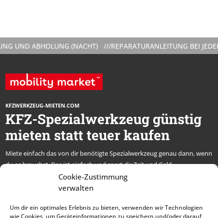
UND ABHOLUNG (NACHT) ///
REPARATURANLEITUNG BEI JEDER VE
KFZWERKZEUG-MIETEN.COM
KFZ-Spezialwerkzeug günstig
mieten statt teuer kaufen
Miete einfach das von dir benötigte Spezialwerkzeug genau dann, wenn
du es brauchst. Das ist einfach und spart dir Zeit und Geld.
* alle Preise netto, zzgl. MwSt.
Cookie-Zustimmung
verwalten
Abonniere unseren
Um dir ein optimales Erlebnis zu bieten, verwenden wir Technologien
Newsletter und bleibe
wie Cookies, um Geräteinformationen zu speichern und/oder darauf