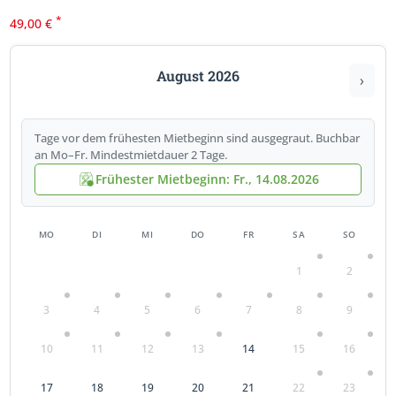
*
49,00
€
August 2026
›
Tage vor dem frühesten Mietbeginn sind ausgegraut. Buchbar
an Mo–Fr. Mindestmietdauer 2 Tage.
Frühester Mietbeginn: Fr., 14.08.2026
MO
DI
MI
DO
FR
SA
SO
1
2
3
4
5
6
7
8
9
10
11
12
13
14
15
16
17
18
19
20
21
22
23