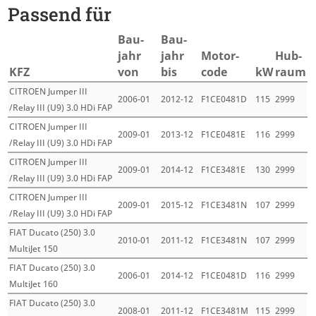
Passend für
Bau­
Bau­
jahr
jahr
Motor­
Hub­
KFZ
von
bis
code
kW
raum
CITROEN Jumper III
2006-01
2012-12
F1CE0481D
115
2999
/Relay III (U9) 3.0 HDi FAP
CITROEN Jumper III
2009-01
2013-12
F1CE0481E
116
2999
/Relay III (U9) 3.0 HDi FAP
CITROEN Jumper III
2009-01
2014-12
F1CE3481E
130
2999
/Relay III (U9) 3.0 HDi FAP
CITROEN Jumper III
2009-01
2015-12
F1CE3481N
107
2999
/Relay III (U9) 3.0 HDi FAP
FIAT Ducato (250) 3.0
2010-01
2011-12
F1CE3481N
107
2999
MultiJet 150
FIAT Ducato (250) 3.0
2006-01
2014-12
F1CE0481D
116
2999
MultiJet 160
FIAT Ducato (250) 3.0
2008-01
2011-12
F1CE3481M
115
2999