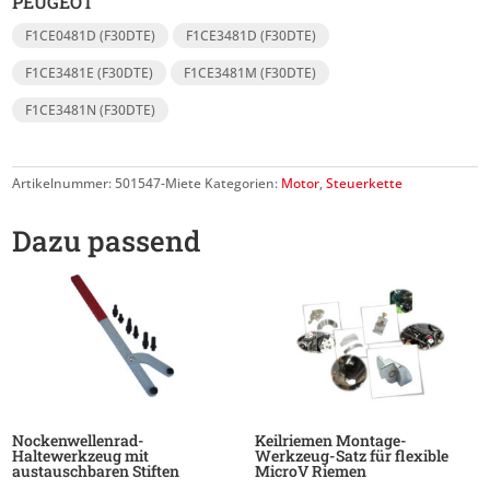
PEUGEOT
F1CE0481D (F30DTE)
F1CE3481D (F30DTE)
F1CE3481E (F30DTE)
F1CE3481M (F30DTE)
F1CE3481N (F30DTE)
Artikelnummer:
501547-Miete
Kategorien:
Motor
,
Steuerkette
Dazu passend
Nockenwellenrad-
Keilriemen Montage-
Haltewerkzeug mit
Werkzeug-Satz für flexible
austauschbaren Stiften
MicroV Riemen