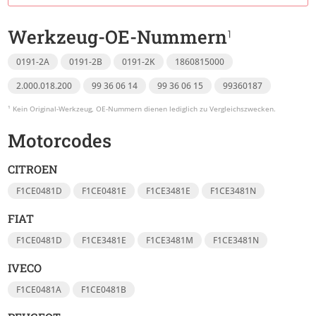
Werkzeug-OE-Nummern
0191-2A
0191-2B
0191-2K
1860815000
2.000.018.200
99 36 06 14
99 36 06 15
99360187
Motorcodes
CITROEN
F1CE0481D
F1CE0481E
F1CE3481E
F1CE3481N
FIAT
F1CE0481D
F1CE3481E
F1CE3481M
F1CE3481N
IVECO
F1CE0481A
F1CE0481B