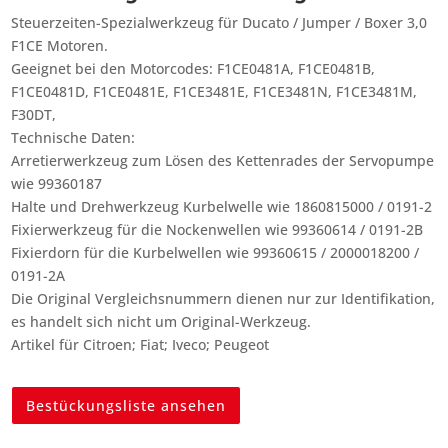
Steuerzeiten-Spezialwerkzeug für Ducato / Jumper / Boxer 3,0
F1CE Motoren.
Geeignet bei den Motorcodes: F1CE0481A, F1CE0481B,
F1CE0481D, F1CE0481E, F1CE3481E, F1CE3481N, F1CE3481M,
F30DT,
Technische Daten:
Arretierwerkzeug zum Lösen des Kettenrades der Servopumpe
wie 99360187
Halte und Drehwerkzeug Kurbelwelle wie 1860815000 / 0191-2
Fixierwerkzeug für die Nockenwellen wie 99360614 / 0191-2B
Fixierdorn für die Kurbelwellen wie 99360615 / 2000018200 /
0191-2A
Die Original Vergleichsnummern dienen nur zur Identifikation,
es handelt sich nicht um Original-Werkzeug.
Artikel für Citroen; Fiat; Iveco; Peugeot
Bestückungsliste ansehen