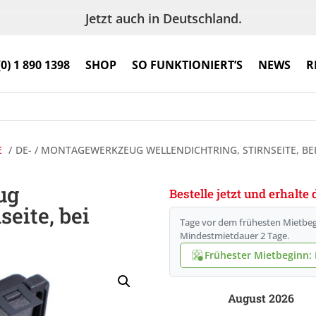
Jetzt auch in Deutschland.
(0) 1 890 1398
SHOP
SO FUNKTIONIERT’S
NEWS
R
E
DE- / MONTAGEWERKZEUG WELLENDICHTRING, STIRNSEITE, B
ug
Bestelle jetzt und erhalt
seite, bei
Tage vor dem frühesten Mietbeg
Mindestmietdauer 2 Tage.
Frühester Mietbeginn: F
August 2026