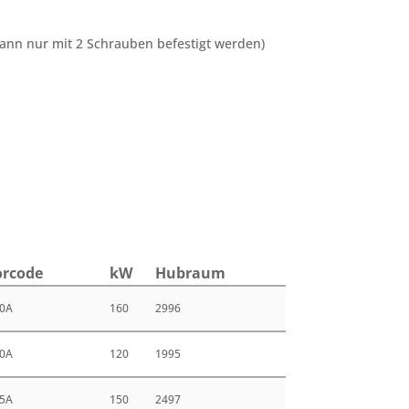
kann nur mit 2 Schrauben befestigt werden)
r­code
kW
Hub­raum
0A
160
2996
0A
120
1995
5A
150
2497