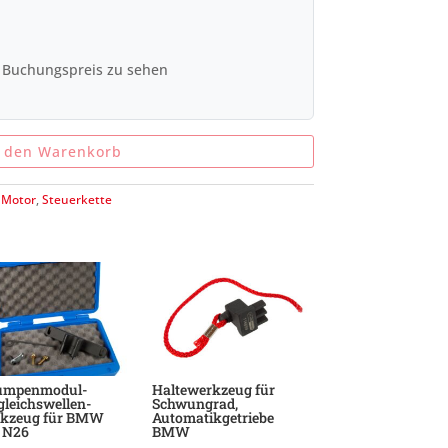
 Buchungspreis zu sehen
n den Warenkorb
:
Motor
,
Steuerkette
umpenmodul-
Haltewerkzeug für
gleichswellen-
Schwungrad,
kzeug für BMW
Automatikgetriebe
 N26
BMW