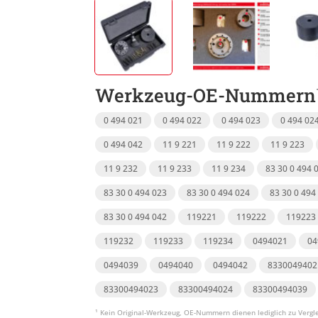
Werkzeug-OE-Nummern
0 494 021
0 494 022
0 494 023
0 494 02
0 494 042
11 9 221
11 9 222
11 9 223
11 9 232
11 9 233
11 9 234
83 30 0 494 
83 30 0 494 023
83 30 0 494 024
83 30 0 494
83 30 0 494 042
119221
119222
119223
119232
119233
119234
0494021
04
0494039
0494040
0494042
8330049402
83300494023
83300494024
83300494039