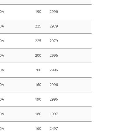
0A
190
2996
0A
225
2979
0A
225
2979
0A
200
2996
0A
200
2996
0A
160
2996
0A
190
2996
0A
180
1997
5A
160
2497