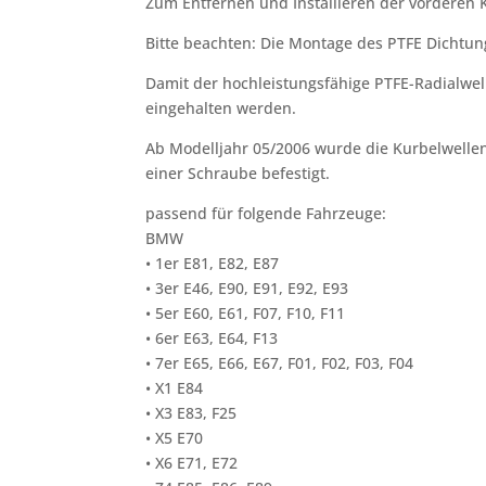
Zum Entfernen und Installieren der vorderen
Bitte beachten: Die Montage des PTFE Dichtung
Damit der hochleistungsfähige PTFE-Radialwell
eingehalten werden.
Ab Modelljahr 05/2006 wurde die Kurbelwellen
einer Schraube befestigt.
passend für folgende Fahrzeuge:
BMW
• 1er E81, E82, E87
• 3er E46, E90, E91, E92, E93
• 5er E60, E61, F07, F10, F11
• 6er E63, E64, F13
• 7er E65, E66, E67, F01, F02, F03, F04
• X1 E84
• X3 E83, F25
• X5 E70
• X6 E71, E72