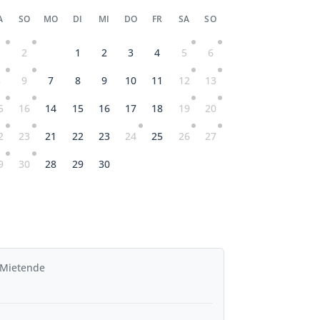
A
SO
MO
DI
MI
DO
FR
SA
SO
1
2
1
2
3
4
5
6
8
9
7
8
9
10
11
12
13
5
16
14
15
16
17
18
19
20
2
23
21
22
23
24
25
26
27
9
30
28
29
30
 Mietende