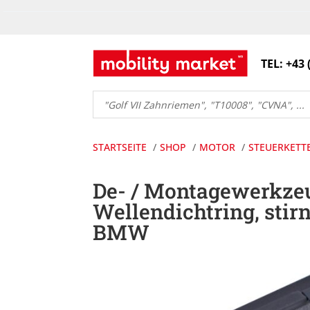
TEL: +43 
Products
search
STARTSEITE
SHOP
MOTOR
STEUERKETT
De- / Montagewerkze
Wellendichtring, stirn
BMW