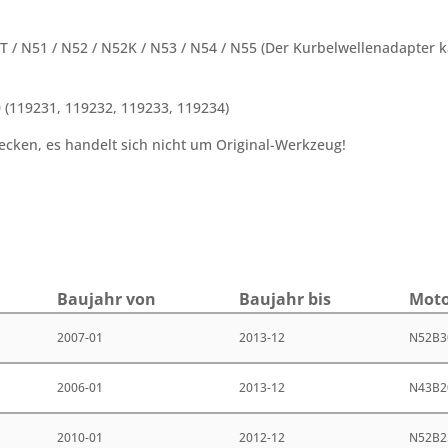
T / N51 / N52 / N52K / N53 / N54 / N55 (Der Kurbelwellenadapter 
 (119231, 119232, 119233, 119234)
cken, es handelt sich nicht um Original-Werkzeug!
Bau­jahr von
Bau­jahr bis
Moto
2007-01
2013-12
N52B3
2006-01
2013-12
N43B2
2010-01
2012-12
N52B2