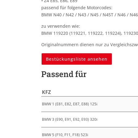
• Z4 E85, E86, E89
passend für folgende Motorcodes:
BMW N40 / N42 / N43 / N45 / N45T / N46 / N46
zu verwenden wie:
BMW 119220 (119221, 119222, 119224), 119230
Originalnummern dienen nur zu Vergleichszwe
Bestückungsliste ansehen
Passend für
KFZ
BMW 1 (E81, E82, E87, E88) 125i
BMW 3 (E90, E91, E92, E93) 320i
BMW 5 (F10, F11, F18) 523i