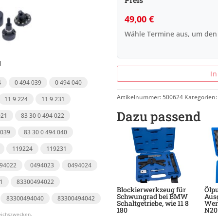
49,00
€
Wähle Termine aus, um den
I
4
0 494 039
0 494 040
Artikelnummer:
500624
Kategorien
11 9 224
11 9 231
Dazu passend
021
83 30 0 494 022
 039
83 30 0 494 040
119224
119231
94022
0494023
0494024
1
83300494022
Blockierwerkzeug für
Ölp
Schwungrad bei BMW
Aus
83300494040
83300494042
Schaltgetriebe, wie 11 8
Wer
180
N20