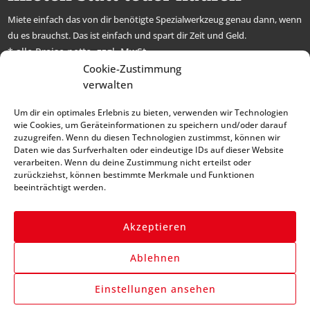
Miete einfach das von dir benötigte Spezialwerkzeug genau dann, wenn
du es brauchst. Das ist einfach und spart dir Zeit und Geld.
* alle Preise netto, zzgl. MwSt.
Cookie-Zustimmung
Abonniere unseren
verwalten
Newsletter und bleibe
Um dir ein optimales Erlebnis zu bieten, verwenden wir Technologien
immer auf dem Laufenden
wie Cookies, um Geräteinformationen zu speichern und/oder darauf
zuzugreifen. Wenn du diesen Technologien zustimmst, können wir
Daten wie das Surfverhalten oder eindeutige IDs auf dieser Website
verarbeiten. Wenn du deine Zustimmung nicht erteilst oder
zurückziehst, können bestimmte Merkmale und Funktionen
beeinträchtigt werden.
Akzeptieren
Anmelden
Ablehnen
Einstellungen ansehen