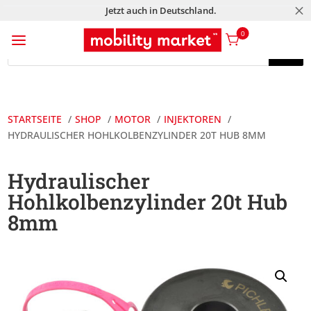
M
Jetzt auch in Deutschland.
a
0
Products
search
Products
search
STARTSEITE
SHOP
MOTOR
INJEKTOREN
HYDRAULISCHER HOHLKOLBENZYLINDER 20T HUB 8MM
Hydraulischer
Hohlkolbenzylinder 20t Hub
8mm