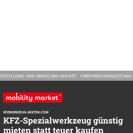
STELLUNG UND ABHOLUNG (NACHT) ///
REPARATURANLEITUNG BEI
KFZWERKZEUG-MIETEN.COM
KFZ-Spezialwerkzeug günstig
mieten statt teuer kaufen