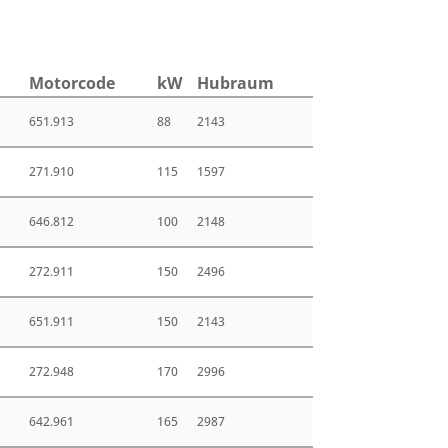
Motor­code
kW
Hub­raum
651.913
88
2143
271.910
115
1597
646.812
100
2148
272.911
150
2496
651.911
150
2143
272.948
170
2996
642.961
165
2987