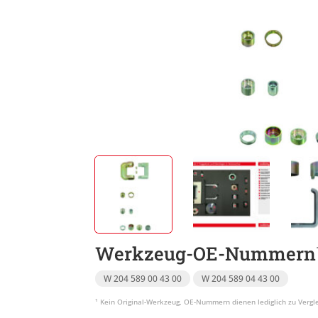
Werkzeug-OE-Nummern
W 204 589 00 43 00
W 204 589 04 43 00