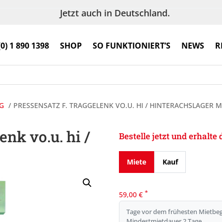
Jetzt auch in Deutschland.
(0) 1 890 1398
SHOP
SO FUNKTIONIERT’S
NEWS
R
G
PRESSENSATZ F. TRAGGELENK VO.U. HI / HINTERACHSLAGER 
enk vo.u. hi /
Bestelle jetzt und erhalt
Miete
Kauf
*
59,00
€
Tage vor dem frühesten Mietbeg
Mindestmietdauer 2 Tage.