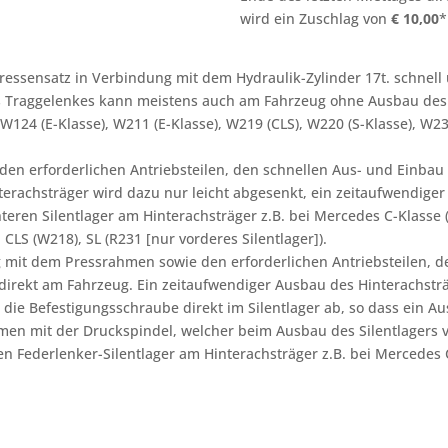
wird ein Zuschlag von
€
10,00
*
Pressensatz in Verbindung mit dem Hydraulik-Zylinder 17t. schne
es Traggelenkes kann meistens auch am Fahrzeug ohne Ausbau des
W124 (E-Klasse), W211 (E-Klasse), W219 (CLS), W220 (S-Klasse), W
den erforderlichen Antriebsteilen, den schnellen Aus- und Einbau
terachsträger wird dazu nur leicht abgesenkt, ein zeitaufwendiger
nteren Silentlager am Hinterachsträger z.B. bei Mercedes C-Klass
 CLS (W218), SL (R231 [nur vorderes Silentlager]).
 mit dem Pressrahmen sowie den erforderlichen Antriebsteilen, d
direkt am Fahrzeug. Ein zeitaufwendiger Ausbau des Hinterachsträge
die Befestigungsschraube direkt im Silentlager ab, so dass ein Au
men mit der Druckspindel, welcher beim Ausbau des Silentlagers 
en Federlenker-Silentlager am Hinterachsträger z.B. bei Mercedes 