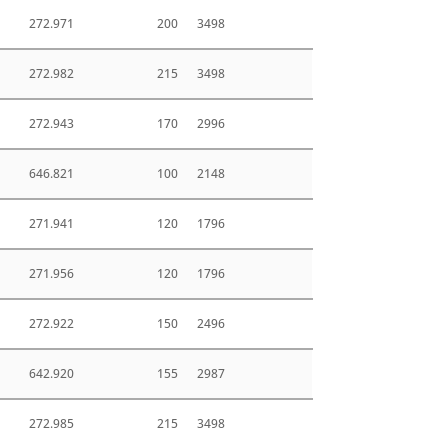
272.971
200
3498
272.982
215
3498
272.943
170
2996
646.821
100
2148
271.941
120
1796
271.956
120
1796
272.922
150
2496
642.920
155
2987
272.985
215
3498