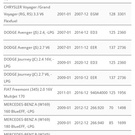
CHRYSLER Voyager /Grand
Voyager (RG, RS) 3.3 V6
2001-01
2007-12
EGM
128
3301
Flexfuel
DODGE Avenger (JS) 2.4, -LPG
2007-01
2014-12
ED3
125
2360
DODGE Avenger (JS) 2.7 V6
2007-01
2011-12
EER
137
2736
DODGE Journey (JC) 2.4 16V, -
2009-01
2020-12
ED3
125
2360
LPG
DODGE Journey (JC) 2.7 V6, -
2009-01
2010-12
EER
137
2736
LPG
FIAT Freemont (345) 2.0 16V
2011-01
2016-12
940A4000
125
1956
MultiJet 170
MERCEDES-BENZ A (W169)
2009-01
2012-12
266.920
70
1498
160 BlueEFF, -LPG
MERCEDES-BENZ A (W169)
2009-01
2012-12
266.940
85
1699
180 BlueEFF, -LPG
MERCEDES-BENZ B (W245)