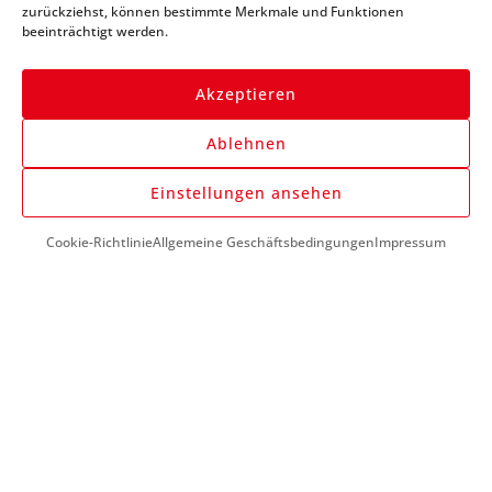
zurückziehst, können bestimmte Merkmale und Funktionen
beeinträchtigt werden.
Akzeptieren
Ablehnen
Anmelden
Einstellungen ansehen
Cookie-Richtlinie
Allgemeine Geschäftsbedingungen
Impressum
DU BENÖTIGST HILFE?
+43 (0) 1 890 1398
info@kfzwerkzeug-mieten.com
Montag-Freitag:
7:00 - 17:00
KUNDENSERVICE
So funktioniert’s
Mein Konto