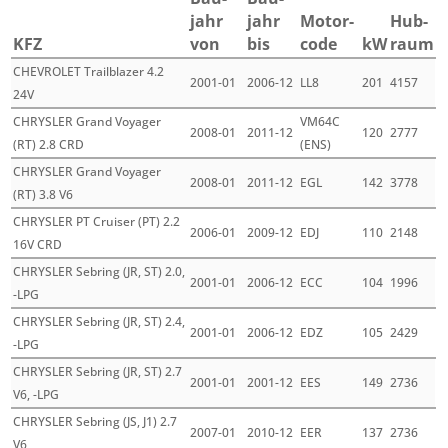
jahr
jahr
Motor­
Hub­
KFZ
von
bis
code
kW
raum
CHEVROLET Trailblazer 4.2
2001-01
2006-12
LL8
201
4157
24V
CHRYSLER Grand Voyager
VM64C
2008-01
2011-12
120
2777
(RT) 2.8 CRD
(ENS)
CHRYSLER Grand Voyager
2008-01
2011-12
EGL
142
3778
(RT) 3.8 V6
CHRYSLER PT Cruiser (PT) 2.2
2006-01
2009-12
EDJ
110
2148
16V CRD
CHRYSLER Sebring (JR, ST) 2.0,
2001-01
2006-12
ECC
104
1996
-LPG
CHRYSLER Sebring (JR, ST) 2.4,
2001-01
2006-12
EDZ
105
2429
-LPG
CHRYSLER Sebring (JR, ST) 2.7
2001-01
2001-12
EES
149
2736
V6, -LPG
CHRYSLER Sebring (JS, J1) 2.7
2007-01
2010-12
EER
137
2736
V6