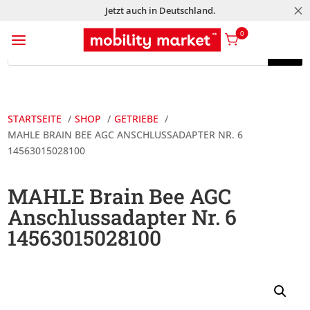
M
Jetzt auch in Deutschland.
a
0
Products
search
Products
search
STARTSEITE
SHOP
GETRIEBE
MAHLE BRAIN BEE AGC ANSCHLUSSADAPTER NR. 6
14563015028100
MAHLE Brain Bee AGC
Anschlussadapter Nr. 6
14563015028100