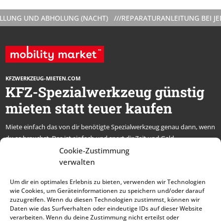
UNG UND ABHOLUNG (NACHT) ///
REPARATURANLEITUNG BEI JEDE
KFZWERKZEUG-MIETEN.COM
KFZ-Spezialwerkzeug günstig
mieten statt teuer kaufen
Miete einfach das von dir benötigte Spezialwerkzeug genau dann, wenn
du es brauchst. Das ist einfach und spart dir Zeit und Geld.
* alle Preise netto, zzgl. MwSt.
Cookie-Zustimmung
verwalten
Abonniere unseren
Um dir ein optimales Erlebnis zu bieten, verwenden wir Technologien
Newsletter und bleibe
wie Cookies, um Geräteinformationen zu speichern und/oder darauf
zuzugreifen. Wenn du diesen Technologien zustimmst, können wir
immer auf dem Laufenden
Daten wie das Surfverhalten oder eindeutige IDs auf dieser Website
verarbeiten. Wenn du deine Zustimmung nicht erteilst oder