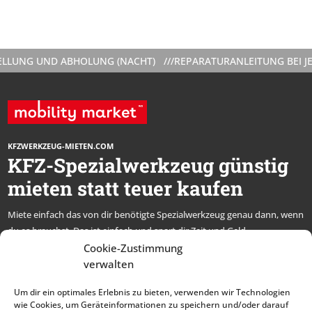
UNG UND ABHOLUNG (NACHT) ///
REPARATURANLEITUNG BEI JEDE
KFZWERKZEUG-MIETEN.COM
KFZ-Spezialwerkzeug günstig
mieten statt teuer kaufen
Miete einfach das von dir benötigte Spezialwerkzeug genau dann, wenn
du es brauchst. Das ist einfach und spart dir Zeit und Geld.
* alle Preise netto, zzgl. MwSt.
Cookie-Zustimmung
verwalten
Abonniere unseren
Um dir ein optimales Erlebnis zu bieten, verwenden wir Technologien
Newsletter und bleibe
wie Cookies, um Geräteinformationen zu speichern und/oder darauf