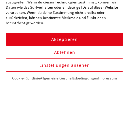
zuzugreifen. Wenn du diesen Technologien zustimmst, können wir
immer auf dem Laufenden
Daten wie das Surfverhalten oder eindeutige IDs auf dieser Website
verarbeiten. Wenn du deine Zustimmung nicht erteilst oder
zurückziehst, können bestimmte Merkmale und Funktionen
beeinträchtigt werden.
Akzeptieren
Ablehnen
Anmelden
Einstellungen ansehen
Cookie-Richtlinie
Allgemeine Geschäftsbedingungen
Impressum
DU BENÖTIGST HILFE?
+43 (0) 1 890 1398
info@kfzwerkzeug-mieten.com
Montag-Freitag:
7:00 - 17:00
KUNDENSERVICE