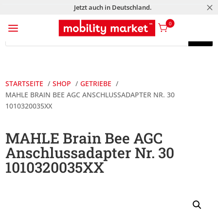
M
Jetzt auch in Deutschland.
a
0
Products
search
Products
search
STARTSEITE
SHOP
GETRIEBE
MAHLE BRAIN BEE AGC ANSCHLUSSADAPTER NR. 30
1010320035XX
MAHLE Brain Bee AGC
Anschlussadapter Nr. 30
1010320035XX