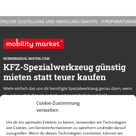
NLOSE ZUSTELLUNG UND ABHOLUNG (NACHT) ///
REPARATURANLEI
KFZWERKZEUG-MIETEN.COM
KFZ-Spezialwerkzeug günstig
mieten statt teuer kaufen
Miete einfach das von dir benötigte Spezialwerkzeug genau dann, wenn
du es brauchst. Das ist einfach und spart dir Zeit und Geld.
* alle Preise netto, zzgl. MwSt.
Cookie-Zustimmung
verwalten
Abonniere unseren
Um dir ein optimales Erlebnis zu bieten, verwenden wir Technologien
Newsletter und bleibe
wie Cookies, um Geräteinformationen zu speichern und/oder darauf
zuzugreifen. Wenn du diesen Technologien zustimmst, können wir