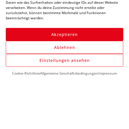
immer auf dem Laufenden
Daten wie das Surfverhalten oder eindeutige IDs auf dieser Website
verarbeiten. Wenn du deine Zustimmung nicht erteilst oder
zurückziehst, können bestimmte Merkmale und Funktionen
beeinträchtigt werden.
Akzeptieren
Ablehnen
Anmelden
Einstellungen ansehen
Cookie-Richtlinie
Allgemeine Geschäftsbedingungen
Impressum
DU BENÖTIGST HILFE?
+43 (0) 1 890 1398
info@kfzwerkzeug-mieten.com
Montag-Freitag:
7:00 - 17:00
KUNDENSERVICE
So funktioniert’s