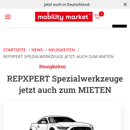
M
Jetzt auch in Deutschland.
a
0
Products
search
Products
search
STARTSEITE
NEWS
NEUIGKEITEN
REPXPERT SPEZIALWERKZEUGE JETZT AUCH ZUM MIETEN
Neuigkeiten
REPXPERT Spezialwerkzeuge
jetzt auch zum MIETEN