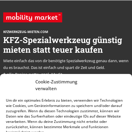
KFZWERKZEUG-MIETEN.COM
KFZ-Spezialwerkzeug günstig
mieten statt teuer kaufen
Miete einfach das von dir benötigte Spezialwerkzeug genau dann, wenn
du es brauchst. Das ist einfach und spart dir Zeit und Geld.
* alle Preise netto, zzgl. MwSt.
Cookie-Zustimmung
Abonniere unseren
verwalten
Newsletter und bleibe
Um dir ein optimales Erlebnis zu bieten, verwenden wir Technologien
immer auf dem Laufenden
wie Cookies, um Geräteinformationen zu speichern und/oder darauf
zuzugreifen. Wenn du diesen Technologien zustimmst, können wir
Daten wie das Surfverhalten oder eindeutige IDs auf dieser Website
verarbeiten. Wenn du deine Zustimmung nicht erteilst oder
zurückziehst, können bestimmte Merkmale und Funktionen