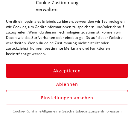
* alle Preise netto, zzgl. MwSt.
Cookie-Zustimmung
verwalten
Abonniere unseren
Um dir ein optimales Erlebnis zu bieten, verwenden wir Technologien
Newsletter und bleibe
wie Cookies, um Geräteinformationen zu speichern und/oder darauf
zuzugreifen. Wenn du diesen Technologien zustimmst, können wir
immer auf dem Laufenden
Daten wie das Surfverhalten oder eindeutige IDs auf dieser Website
verarbeiten. Wenn du deine Zustimmung nicht erteilst oder
zurückziehst, können bestimmte Merkmale und Funktionen
beeinträchtigt werden.
Akzeptieren
Ablehnen
Anmelden
Einstellungen ansehen
Cookie-Richtlinie
Allgemeine Geschäftsbedingungen
Impressum
DU BENÖTIGST HILFE?
+43 (0) 1 890 1398