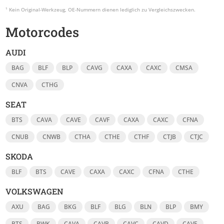
Motorcodes
AUDI
BAG
BLF
BLP
CAVG
CAXA
CAXC
CMSA
CNVA
CTHG
SEAT
BTS
CAVA
CAVE
CAVF
CAXA
CAXC
CFNA
CNUB
CNWB
CTHA
CTHE
CTHF
CTJB
CTJC
SKODA
BLF
BTS
CAVE
CAXA
CAXC
CFNA
CTHE
VOLKSWAGEN
AXU
BAG
BKG
BLF
BLG
BLN
BLP
BMY
BTS
BWK
CAVA
CAVB
CAVC
CAVD
CAVE