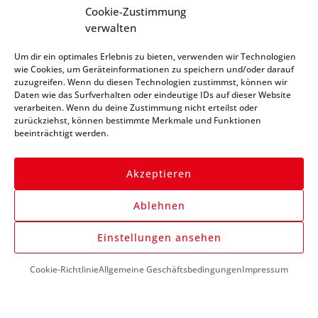
Cookie-Zustimmung
Abonniere unseren
verwalten
Newsletter und bleibe
Um dir ein optimales Erlebnis zu bieten, verwenden wir Technologien
immer auf dem Laufenden
wie Cookies, um Geräteinformationen zu speichern und/oder darauf
zuzugreifen. Wenn du diesen Technologien zustimmst, können wir
Daten wie das Surfverhalten oder eindeutige IDs auf dieser Website
verarbeiten. Wenn du deine Zustimmung nicht erteilst oder
zurückziehst, können bestimmte Merkmale und Funktionen
beeinträchtigt werden.
Akzeptieren
Anmelden
Ablehnen
Einstellungen ansehen
Cookie-Richtlinie
Allgemeine Geschäftsbedingungen
Impressum
DU BENÖTIGST HILFE?
+43 (0) 1 890 1398
info@kfzwerkzeug-mieten.com