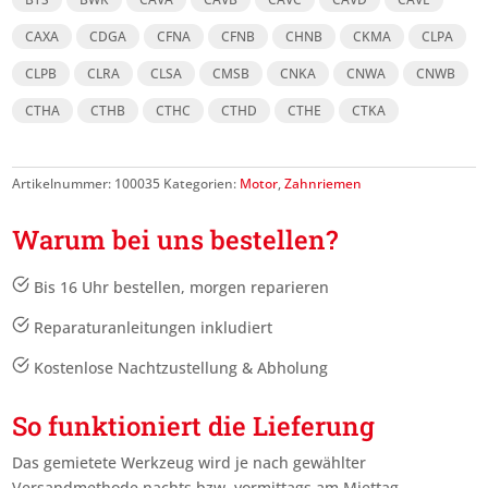
CAXA
CDGA
CFNA
CFNB
CHNB
CKMA
CLPA
CLPB
CLRA
CLSA
CMSB
CNKA
CNWA
CNWB
CTHA
CTHB
CTHC
CTHD
CTHE
CTKA
Artikelnummer:
100035
Kategorien:
Motor
,
Zahnriemen
Warum bei uns bestellen?
Bis 16 Uhr bestellen, morgen reparieren
Reparaturanleitungen inkludiert
Kostenlose Nachtzustellung & Abholung
So funktioniert die Lieferung
Das gemietete Werkzeug wird je nach gewählter
Versandmethode nachts bzw. vormittags am Miettag