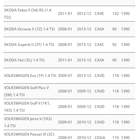
SKODA Fabia II (54) RS (1.4
2011-01
2012-12
CAVE
132
1390
TSI)
SKODA Octavia II (1Z) 1.4 TSI
2008-01
2013-12
CAXA
90
1390
SKODA Superb II (3T) 1.4 TSI
2008-01
2015-12
CAXC
92
1390
SKODA Yeti (5L) 1.4 TSI
2011-01
2015-12
CAXA
90
1390
VOLKSWAGEN Eos (1F) 1.4 TSI
2009-01
2013-12
CAVD
118
1390
VOLKSWAGEN Golf Plus V
2008-01
2009-12
CAVD
118
1390
(5M) 1.4 TSI
VOLKSWAGEN Golf V (1K1,
2008-01
2009-12
CAVD
118
1390
1K5) 1.4 TSI
VOLKSWAGEN Jetta V (1K2)
2009-01
2010-12
CAVD
118
1390
1.4 TSI
VOLKSWAGEN Passat VI (3C)
2008-01
2010-12
CDGA
110
1390