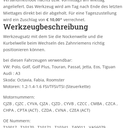
angeliefert. Das Werkzeug wird am Tag nach Ende des letzten
Miettages
direkt bei dir abgeholt. Für eine Tageszustellung
wird ein Zuschlag von
€
10,00
* verrechnet.
Werkzeugbeschreibung
Werkzeugsatz mit dem Sie die Nockenwelle und die
Kurbelwelle beim Wechseln des Zahnriemens richtig
positionieren können.
bei diesen Fahrzeugen verwendbar:
VW: Polo, Golf, Golf Plus, Touran, Passat, Jetta, Eos, Tiguan
Audi : A3
Skoda: Octavia, Fabia, Roomster
Motoren: 1.2-1.4-1.6 FSI/TFSI/TSI (Steuerkette)
Motornummern:
CJZB , CJZC , CYVA, CJZA , CJZD , CYVB , CZCC , CMBA , CZCA ,
CHPA , CPTA (ACT) , CZDA , CVNA , CZEA (ACT)
OE Nummern:
T10017 , T10170 , T10171 , T10341 , T40011 , VAS6079