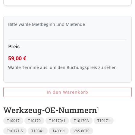
Bitte wähle Mietbeginn und Mietende
Preis
59,00
€
Wähle Termine aus, um den Buchungspreis zu sehen
In den Warenkorb
Werkzeug-OE-Nummern
T10017
T10170
T10170/1
T10170A
T10171
T10171 A
T10341
T40011
VAS 6079