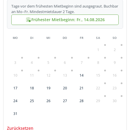
Tage vor dem frühesten Mietbeginn sind ausgegraut. Buchbar
an Mo–Fr. Mindestmietdauer 2 Tage.
Frühester Mietbeginn: Fr., 14.08.2026
MO
DI
MI
DO
FR
SA
SO
1
2
3
4
5
6
7
8
9
10
11
12
13
14
15
16
17
18
19
20
21
22
23
24
25
26
27
28
29
30
31
Zurücksetzen