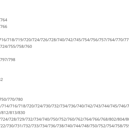
/764
/766
716/718/719/720/724/726/728/740/742/745/754/756/757/764/770/7
/724/755/758/760
/797/798
82
750/770/780
/714/716/718/720/724/730/732/734/736/740/742/743/744/745/746/7
/812/813/830
/724/728/729/732/734/740/750/752/760/762/764/766/768/802/804/8
22/730/731/732/733/734/736/738/740/744/748/750/752/754/758/75