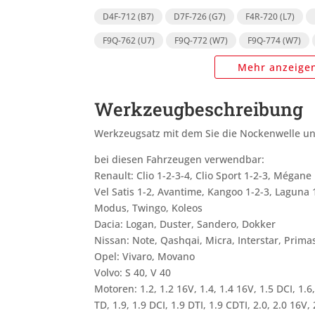
D4F-712 (B7)
D7F-726 (G7)
F4R-720 (L7)
F9Q-762 (U7)
F9Q-772 (W7)
F9Q-774 (W7)
Mehr anzeige
Werkzeugbeschreibung
Werkzeugsatz mit dem Sie die Nockenwelle un
bei diesen Fahrzeugen verwendbar:
Renault: Clio 1-2-3-4, Clio Sport 1-2-3, Mégane
Vel Satis 1-2, Avantime, Kangoo 1-2-3, Laguna 1
Modus, Twingo, Koleos
Dacia: Logan, Duster, Sandero, Dokker
Nissan: Note, Qashqai, Micra, Interstar, Prima
Opel: Vivaro, Movano
Volvo: S 40, V 40
Motoren: 1.2, 1.2 16V, 1.4, 1.4 16V, 1.5 DCI, 1.6,
TD, 1.9, 1.9 DCI, 1.9 DTI, 1.9 CDTI, 2.0, 2.0 16V, 