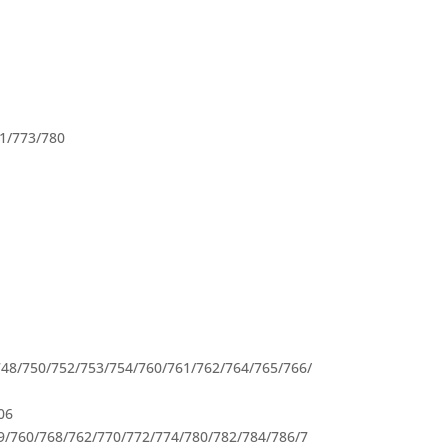
71/773/780
48/750/752/753/754/760/761/762/764/765/766/
06
9/760/768/762/770/772/774/780/782/784/786/7