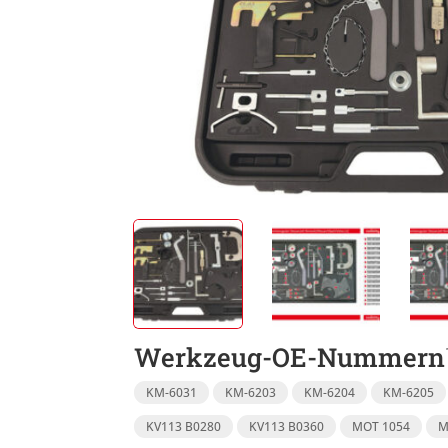
Werkzeug-OE-Nummern
KM-6031
KM-6203
KM-6204
KM-6205
KV113 B0280
KV113 B0360
MOT 1054
M