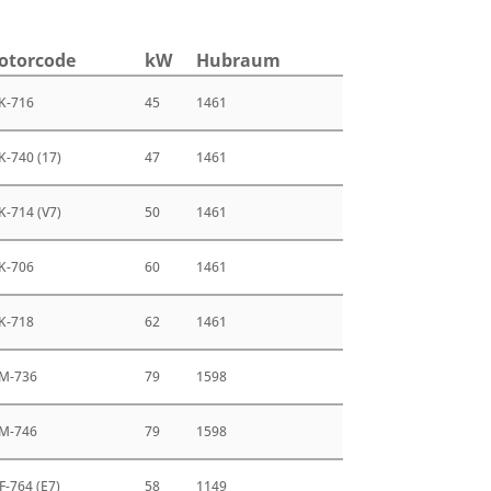
otor­code
kW
Hub­raum
K-716
45
1461
K-740 (17)
47
1461
K-714 (V7)
50
1461
K-706
60
1461
K-718
62
1461
M-736
79
1598
M-746
79
1598
F-764 (E7)
58
1149