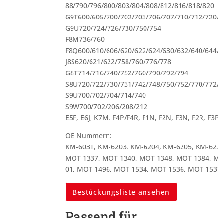
88/790/796/800/803/804/808/812/816/818/820
G9T600/605/700/702/703/706/707/710/712/720
G9U720/724/726/730/750/754
F8M736/760
F8Q600/610/606/620/622/624/630/632/640/644
J8S620/621/622/758/760/776/778
G8T714/716/740/752/760/790/792/794
S8U720/722/730/731/742/748/750/752/770/772
S9U700/702/704/714/740
S9W700/702/206/208/212
E5F, E6J, K7M, F4P/F4R, F1N, F2N, F3N, F2R, F3P,
OE Nummern:
KM-6031, KM-6203, KM-6204, KM-6205, KM-62
MOT 1337, MOT 1340, MOT 1348, MOT 1384, 
01, MOT 1496, MOT 1534, MOT 1536, MOT 15
Bestückungsliste ansehen
Passend für