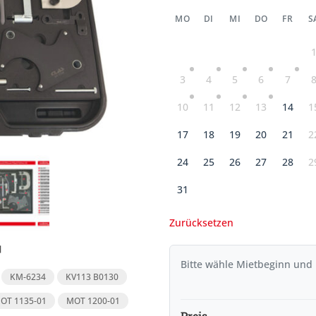
MO
DI
MI
DO
FR
S
3
4
5
6
7
10
11
12
13
14
1
17
18
19
20
21
2
24
25
26
27
28
2
31
Zurücksetzen
Bitte wähle Mietbeginn und
KM-6234
KV113 B0130
OT 1135-01
MOT 1200-01
Preis