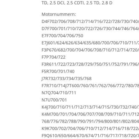
TD, 2.5 DCI, 2.5 CDTI, 2.5 TD, 2.8 D
Motornummern:
D4F702/706/708/712/714/716/722/728/730/740
D7F700/701/710/720/722/726/730/744/746/764
E7F700/704/706/750
E7J601/624/626/634/635/680/700/706/710/711/
F3P670/682/700/704/706/708/710/712/714/720
F7P704/722
F3R611/722/723/728/729/750/751/752/791/796
F5R700/701/740
J7R732/733/734/735/768
F7R710/714J7T600/760/761/762/766/772/780/7
N7Q704/710/711
N7U700/701
K4J700/710/711/712/713/714/715/730/732/740/
K4M700/701/704/706/707/708/709/710/711/712
768/776/782/788/790/791/794/800/801/802/804
K9K700/702/704/706/710/712/714/716/718/722
F9Q610/650/664/670/674/71/716/717/718/720/7