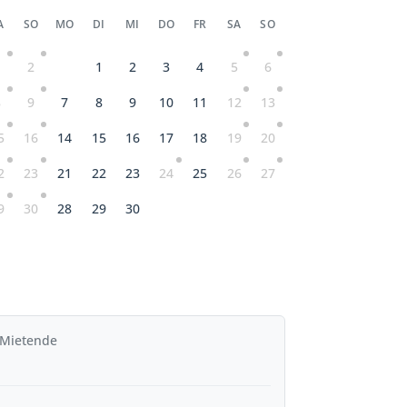
A
SO
MO
DI
MI
DO
FR
SA
SO
1
2
1
2
3
4
5
6
8
9
7
8
9
10
11
12
13
5
16
14
15
16
17
18
19
20
2
23
21
22
23
24
25
26
27
9
30
28
29
30
 Mietende