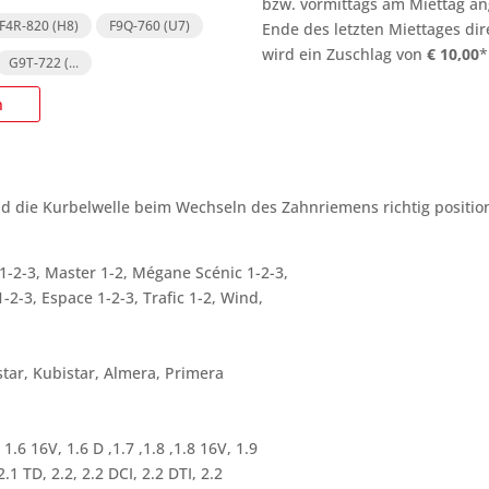
bzw. vormittags am Miettag an
F4R-820 (H8)
F9Q-760 (U7)
Ende des letzten Miettages
dir
wird ein Zuschlag von
€
10,00
*
G9T-722 (
...
n
d die Kurbelwelle beim Wechseln des Zahnriemens richtig positio
 1-2-3, Master 1-2, Mégane Scénic 1-2-3,
-2-3, Espace 1-2-3, Trafic 1-2, Wind,
star, Kubistar, Almera, Primera
 1.6 16V, 1.6 D ,1.7 ,1.8 ,1.8 16V, 1.9
2.1 TD, 2.2, 2.2 DCI, 2.2 DTI, 2.2