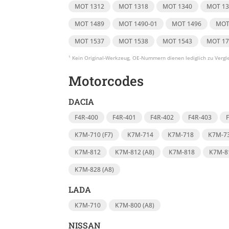
MOT 1312
MOT 1318
MOT 1340
MOT 13
MOT 1489
MOT 1490-01
MOT 1496
MOT
MOT 1537
MOT 1538
MOT 1543
MOT 17
Motorcodes
DACIA
F4R-400
F4R-401
F4R-402
F4R-403
K7M-710 (F7)
K7M-714
K7M-718
K7M-73
K7M-812
K7M-812 (A8)
K7M-818
K7M-81
K7M-828 (A8)
LADA
K7M-710
K7M-800 (A8)
NISSAN