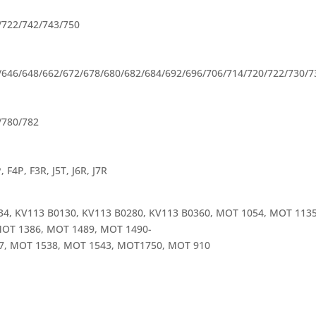
/722/742/743/750
/646/648/662/672/678/680/682/684/692/696/706/714/720/722/730/7
/780/782
 F4P, F3R, J5T, J6R, J7R
34, KV113 B0130, KV113 B0280, KV113 B0360, MOT 1054, MOT 113
MOT 1386, MOT 1489, MOT 1490-
37, MOT 1538, MOT 1543, MOT1750, MOT 910