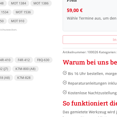
48
MOT 1384
MOT 1386
59,00
€
 1534
MOT 1536
Wähle Termine aus, um den
50
MOT 910
I
Artikelnummer:
100026
Kategorien
F4R-410
F4R-412
F8Q-630
Warum bei uns be
2 (J7)
K7M-800 (A8)
Bis 16 Uhr bestellen, morge
8 (A8)
K7M-828
Reparaturanleitungen inklu
Kostenlose Nachtzustellun
So funktioniert di
Das gemietete Werkzeug wird 