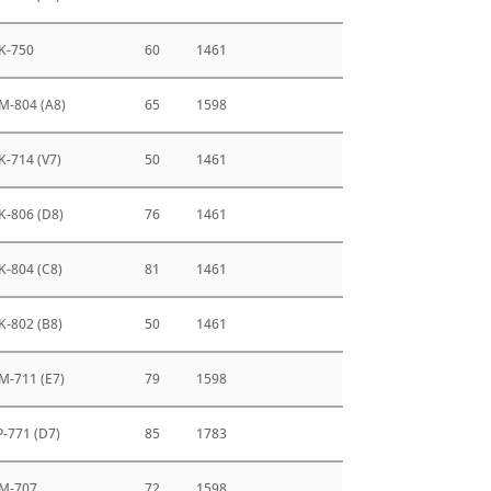
K-750
60
1461
M-804 (A8)
65
1598
K-714 (V7)
50
1461
K-806 (D8)
76
1461
K-804 (C8)
81
1461
K-802 (B8)
50
1461
M-711 (E7)
79
1598
P-771 (D7)
85
1783
M-707
72
1598