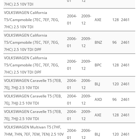
01
12
7HC) 2.5 10V TDI
VOLKSWAGEN California
2004-
2009-
T5/Campmobile (7EC, 7EF, 7EG,
AXE
128
2461
01
12
7HC) 2.5 10V TDI
VOLKSWAGEN California
2006-
2009-
T5/Campmobile (7EC, 7EF, 7EG,
BNZ
96
2461
01
12
7HC) 2.5 10V TDI DPF
VOLKSWAGEN California
2006-
2009-
T5/Campmobile (7EC, 7EF, 7EG,
BPC
128
2461
01
12
7HC) 2.5 10V TDI DPF
VOLKSWAGEN Caravelle T5 (7EB,
2004-
2006-
BLJ
120
2461
7EJ, 7HJ) 2.5 10V TDI
01
12
VOLKSWAGEN Caravelle T5 (7EB,
2004-
2009-
AXD
96
2461
7EJ, 7HJ) 2.5 10V TDI
01
12
VOLKSWAGEN Caravelle T5 (7EB,
2004-
2009-
AXE
128
2461
7EJ, 7HJ) 2.5 10V TDI
01
12
VOLKSWAGEN Multivan T5 (7HF,
2004-
2006-
7HM, 7HN, 7EF, 7EM, 7EN) 2.5 10V
BLJ
120
2461
01
12