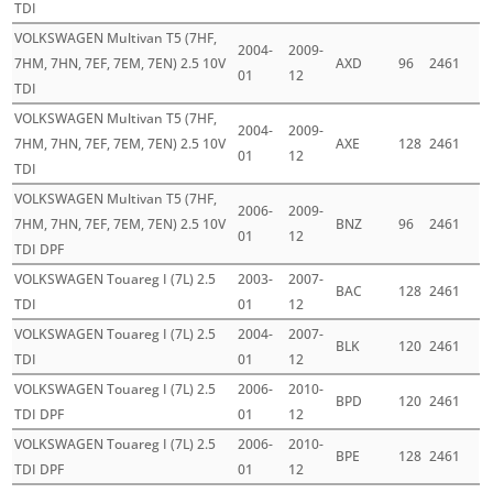
TDI
VOLKSWAGEN Multivan T5 (7HF,
2004-
2009-
7HM, 7HN, 7EF, 7EM, 7EN) 2.5 10V
AXD
96
2461
01
12
TDI
VOLKSWAGEN Multivan T5 (7HF,
2004-
2009-
7HM, 7HN, 7EF, 7EM, 7EN) 2.5 10V
AXE
128
2461
01
12
TDI
VOLKSWAGEN Multivan T5 (7HF,
2006-
2009-
7HM, 7HN, 7EF, 7EM, 7EN) 2.5 10V
BNZ
96
2461
01
12
TDI DPF
VOLKSWAGEN Touareg I (7L) 2.5
2003-
2007-
BAC
128
2461
TDI
01
12
VOLKSWAGEN Touareg I (7L) 2.5
2004-
2007-
BLK
120
2461
TDI
01
12
VOLKSWAGEN Touareg I (7L) 2.5
2006-
2010-
BPD
120
2461
TDI DPF
01
12
VOLKSWAGEN Touareg I (7L) 2.5
2006-
2010-
BPE
128
2461
TDI DPF
01
12