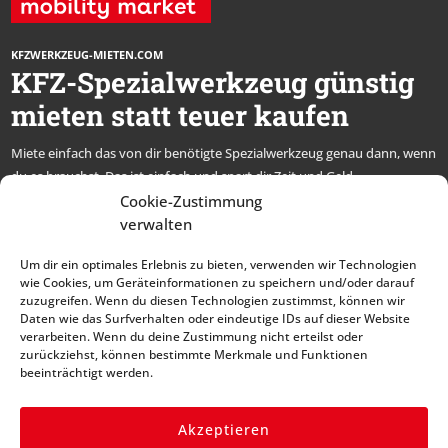
KFZWERKZEUG-MIETEN.COM
KFZ-Spezialwerkzeug günstig
mieten statt teuer kaufen
Miete einfach das von dir benötigte Spezialwerkzeug genau dann, wenn
du es brauchst. Das ist einfach und spart dir Zeit und Geld.
* alle Preise netto, zzgl. MwSt.
Cookie-Zustimmung
verwalten
Abonniere unseren
Um dir ein optimales Erlebnis zu bieten, verwenden wir Technologien
Newsletter und bleibe
wie Cookies, um Geräteinformationen zu speichern und/oder darauf
zuzugreifen. Wenn du diesen Technologien zustimmst, können wir
immer auf dem Laufenden
Daten wie das Surfverhalten oder eindeutige IDs auf dieser Website
verarbeiten. Wenn du deine Zustimmung nicht erteilst oder
zurückziehst, können bestimmte Merkmale und Funktionen
beeinträchtigt werden.
Akzeptieren