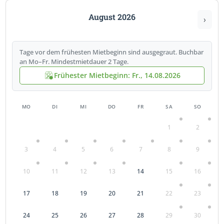
August 2026
›
Tage vor dem frühesten Mietbeginn sind ausgegraut. Buchbar
an Mo–Fr. Mindestmietdauer 2 Tage.
Frühester Mietbeginn: Fr., 14.08.2026
MO
DI
MI
DO
FR
SA
SO
1
2
3
4
5
6
7
8
9
10
11
12
13
14
15
16
17
18
19
20
21
22
23
24
25
26
27
28
29
30