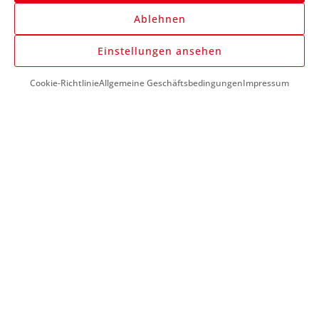
Ablehnen
Anmelden
Einstellungen ansehen
Cookie-Richtlinie
Allgemeine Geschäftsbedingungen
Impressum
DU BENÖTIGST HILFE?
+43 (0) 1 890 1398
info@kfzwerkzeug-mieten.com
Montag-Freitag:
7:00 - 17:00
KUNDENSERVICE
So funktioniert’s
Mein Konto
Meine Favoriten
Meine Bestellungen
Meine Reparaturanleitungen
INFORMATIONEN