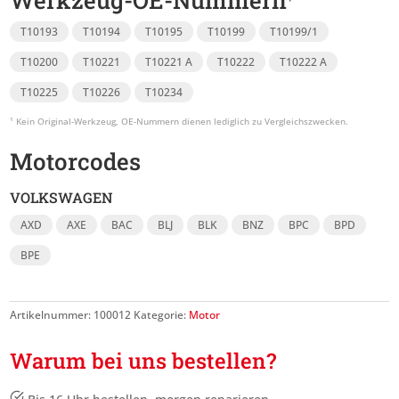
Werkzeug-OE-Nummern
T10193
T10194
T10195
T10199
T10199/1
T10200
T10221
T10221 A
T10222
T10222 A
T10225
T10226
T10234
Motorcodes
VOLKSWAGEN
AXD
AXE
BAC
BLJ
BLK
BNZ
BPC
BPD
BPE
Artikelnummer:
100012
Kategorie:
Motor
Warum bei uns bestellen?