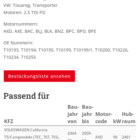
VW: Touareg, Transporter
Motoren: 2.5 TDI PD
Motornummern:
AXD, AXE, BAC, BLJ, BLK, BNZ, BPC, BPD, BPE
OE Nummern:
T10193, T10194, T10195, T10199, T10199/1, T10200, T10226,
T10234, T10255
Bestückungsliste ansehen
Passend für
Bau­
Bau­
jahr
jahr
Motor­
Hub­
KFZ
von
bis
code
kW
raum
VOLKSWAGEN California
2004-
2009-
T5/Campmobile (7EC, 7EF, 7EG,
AXD
96
2461