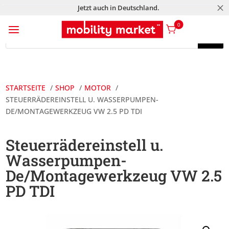
M
Jetzt auch in Deutschland.
a
0
Products
search
Products
search
STARTSEITE
SHOP
MOTOR
STEUERRÄDEREINSTELL U. WASSERPUMPEN-
DE/MONTAGEWERKZEUG VW 2.5 PD TDI
Steuerrädereinstell u.
Wasserpumpen-
De/Montagewerkzeug VW 2.5
PD TDI