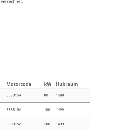
 verrechnet.
Motor­code
kW
Hub­raum
B38B15A
80
1499
B38B15A
100
1499
B38B15A
100
1499