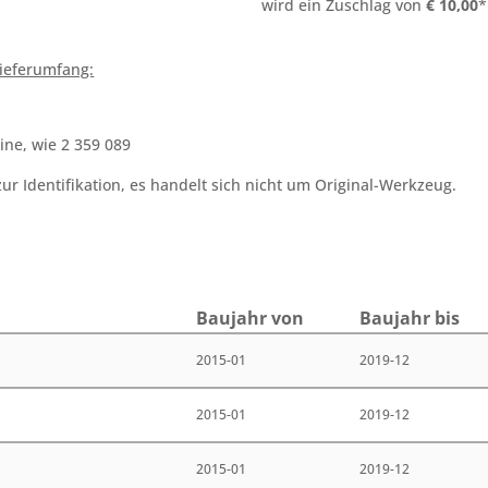
wird ein Zuschlag von
€
10,00
*
ieferumfang:
ine, wie 2 359 089
r Identifikation, es handelt sich nicht um Original-Werkzeug.
Bau­jahr von
Bau­jahr bis
2015-01
2019-12
2015-01
2019-12
2015-01
2019-12