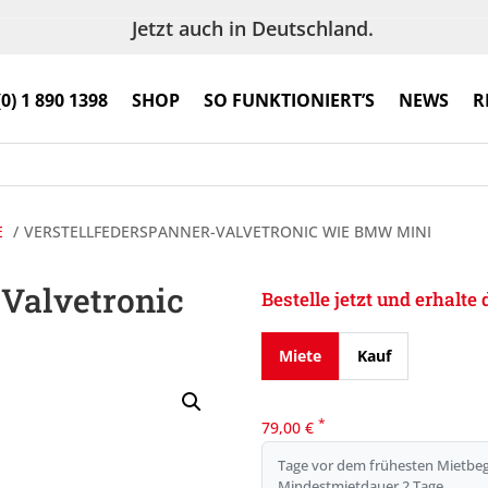
Jetzt auch in Deutschland.
(0) 1 890 1398
SHOP
SO FUNKTIONIERT’S
NEWS
R
E
VERSTELLFEDERSPANNER-VALVETRONIC WIE BMW MINI
-Valvetronic
Bestelle jetzt und erhalt
Miete
Kauf
*
79,00
€
Tage vor dem frühesten Mietbeg
Mindestmietdauer 2 Tage.