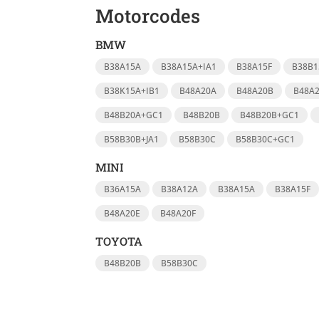
Motorcodes
BMW
B38A15A
B38A15A+IA1
B38A15F
B38B1
B38K15A+IB1
B48A20A
B48A20B
B48A
B48B20A+GC1
B48B20B
B48B20B+GC1
B58B30B+JA1
B58B30C
B58B30C+GC1
MINI
B36A15A
B38A12A
B38A15A
B38A15F
B48A20E
B48A20F
TOYOTA
B48B20B
B58B30C