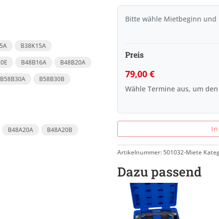
Bitte wähle Mietbeginn und
5A
B38K15A
Preis
20E
B48B16A
B48B20A
79,00
€
B58B30A
B58B30B
Wähle Termine aus, um den
I
B48A20A
B48A20B
Artikelnummer:
501032-Miete
Kateg
Dazu passend