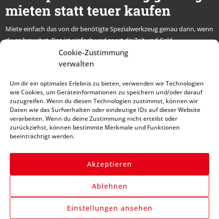
mieten statt teuer kaufen
Miete einfach das von dir benötigte Spezialwerkzeug genau dann, wenn
du es brauchst. Das ist einfach und spart dir Zeit und Geld.
* alle Preise netto, zzgl. MwSt.
Cookie-Zustimmung
verwalten
Abonniere unseren
Um dir ein optimales Erlebnis zu bieten, verwenden wir Technologien
Newsletter und bleibe
wie Cookies, um Geräteinformationen zu speichern und/oder darauf
zuzugreifen. Wenn du diesen Technologien zustimmst, können wir
immer auf dem Laufenden
Daten wie das Surfverhalten oder eindeutige IDs auf dieser Website
verarbeiten. Wenn du deine Zustimmung nicht erteilst oder
zurückziehst, können bestimmte Merkmale und Funktionen
beeinträchtigt werden.
Akzeptieren
Ablehnen
Anmelden
Einstellungen ansehen