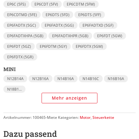
EP6C (5FS)
EP6CDT (5FV)
EP6CDTM (5FM)
EP6CDTMD (5FE)
EP6DTS (5FD)
EP6DTS (5FF)
EP6FADTX (5GC)
EP6FADTX (5GG)
EP6FADTXD (5GF)
EP6FADTXHPA (5GB)
EP6FADTXHPR (5GB)
EP6FDT (5GW)
EP6FDT (5GZ)
EP6FDTM (5GY)
EP6FDTX (5GM)
EP6FDTX (5GR)
MINI
N12B14A
N12B16A
N14B16A
N14B16C
N16B16A
N18B1
...
Mehr anzeigen
Artikelnummer:
100465-Miete
Kategorien:
Motor
,
Steuerkette
Dazu passend