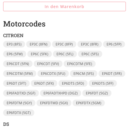
In den Warenkorb
Motorcodes
CITROEN
EP3 (8FS)
EP3C (8FN)
EP3C (8FP)
EP3C (8FR)
EP6 (5FP)
EP6 (5FW)
EP6C (5FK)
EP6C (5FL)
EP6C (5FS)
EP6CDT (5FN)
EP6CDT (5FV)
EP6CDTM (5FE)
EP6CDTM (5FM)
EP6CDTX (5FU)
EP6CM (5FS)
EP6DT (5FR)
EP6DT (5FT)
EP6DT (5FX)
EP6DTS (5FD)
EP6DTS (5FF)
EP6FADTXD (5GF)
EP6FADTXHPD (DGZ)
EP6FDT (5GZ)
EP6FDTM (5GY)
EP6FDTMD (5GX)
EP6FDTX (5GM)
EP6FDTX (5GT)
DS