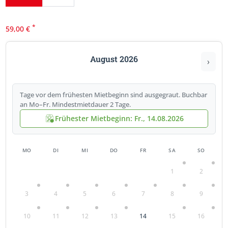
*
59,00
€
August 2026
›
Tage vor dem frühesten Mietbeginn sind ausgegraut. Buchbar
an Mo–Fr. Mindestmietdauer 2 Tage.
Frühester Mietbeginn: Fr., 14.08.2026
MO
DI
MI
DO
FR
SA
SO
1
2
3
4
5
6
7
8
9
10
11
12
13
14
15
16