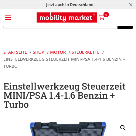
M
Jetzt auch in Deutschland.
a
0
Products
search
Products
search
STARTSEITE
SHOP
MOTOR
STEUERKETTE
EINSTELLWERKZEUG STEUERZEIT MINI/PSA 1.4-1.6 BENZIN +
TURBO
Einstellwerkzeug Steuerzeit
MINI/PSA 1.4-1.6 Benzin +
Turbo