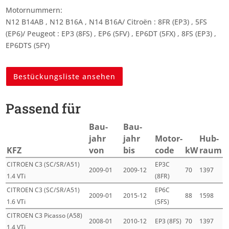
Motornummern:
N12 B14AB , N12 B16A , N14 B16A/ Citroën : 8FR (EP3) , 5FS
(EP6)/ Peugeot : EP3 (8FS) , EP6 (5FV) , EP6DT (5FX) , 8FS (EP3) ,
EP6DTS (5FY)
Bestückungsliste ansehen
Passend für
Bau­
Bau­
jahr
jahr
Motor­
Hub­
KFZ
von
bis
code
kW
raum
CITROEN C3 (SC/SR/A51)
EP3C
2009-01
2009-12
70
1397
1.4 VTi
(8FR)
CITROEN C3 (SC/SR/A51)
EP6C
2009-01
2015-12
88
1598
1.6 VTi
(5FS)
CITROEN C3 Picasso (A58)
2008-01
2010-12
EP3 (8FS)
70
1397
1.4 VTi