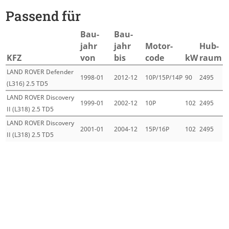
Passend für
Bau­
Bau­
jahr
jahr
Motor­
Hub­
KFZ
von
bis
code
kW
raum
LAND ROVER Defender
1998-01
2012-12
10P/15P/14P
90
2495
(L316) 2.5 TD5
LAND ROVER Discovery
1999-01
2002-12
10P
102
2495
II (L318) 2.5 TD5
LAND ROVER Discovery
2001-01
2004-12
15P/16P
102
2495
II (L318) 2.5 TD5