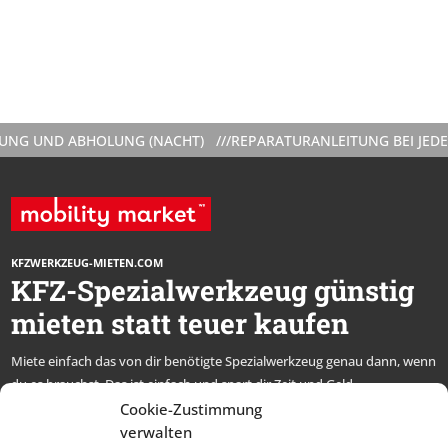
G UND ABHOLUNG (NACHT) ///
REPARATURANLEITUNG BEI JEDER 
KFZWERKZEUG-MIETEN.COM
KFZ-Spezialwerkzeug günstig
mieten statt teuer kaufen
Miete einfach das von dir benötigte Spezialwerkzeug genau dann, wenn
du es brauchst. Das ist einfach und spart dir Zeit und Geld.
* alle Preise netto, zzgl. MwSt.
Cookie-Zustimmung
verwalten