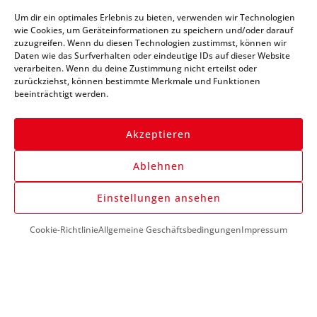
Abonniere unseren
Um dir ein optimales Erlebnis zu bieten, verwenden wir Technologien
Newsletter und bleibe
wie Cookies, um Geräteinformationen zu speichern und/oder darauf
zuzugreifen. Wenn du diesen Technologien zustimmst, können wir
immer auf dem Laufenden
Daten wie das Surfverhalten oder eindeutige IDs auf dieser Website
verarbeiten. Wenn du deine Zustimmung nicht erteilst oder
zurückziehst, können bestimmte Merkmale und Funktionen
beeinträchtigt werden.
Akzeptieren
Ablehnen
Anmelden
Einstellungen ansehen
Cookie-Richtlinie
Allgemeine Geschäftsbedingungen
Impressum
DU BENÖTIGST HILFE?
+43 (0) 1 890 1398
info@kfzwerkzeug-mieten.com
Montag-Freitag: