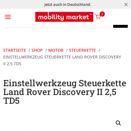
M
Jetzt auch in Deutschland.
a
0
Products
search
Products
search
STARTSEITE
SHOP
MOTOR
STEUERKETTE
EINSTELLWERKZEUG STEUERKETTE LAND ROVER DISCOVERY
II 2,5 TD5
Einstellwerkzeug Steuerkette
Land Rover Discovery II 2,5
TD5