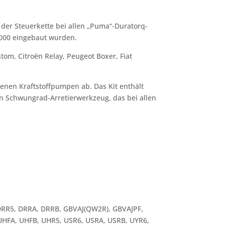
 der Steuerkette bei allen „Puma“-Duratorq-
 2000 eingebaut wurden.
tom, Citroën Relay, Peugeot Boxer, Fiat
enen Kraftstoffpumpen ab. Das Kit enthält
n Schwungrad-Arretierwerkzeug, das bei allen
, DRR5, DRRA, DRRB, GBVAJ(QW2R), GBVAJPF,
 UHFA, UHFB, UHR5, USR6, USRA, USRB, UYR6,