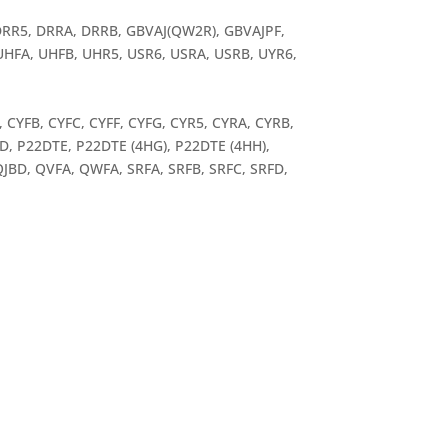
, DRR5, DRRA, DRRB, GBVAJ(QW2R), GBVAJPF,
 UHFA, UHFB, UHR5, USR6, USRA, USRB, UYR6,
 CYFB, CYFC, CYFF, CYFG, CYR5, CYRA, CYRB,
, P22DTE, P22DTE (4HG), P22DTE (4HH),
 QJBD, QVFA, QWFA, SRFA, SRFB, SRFC, SRFD,