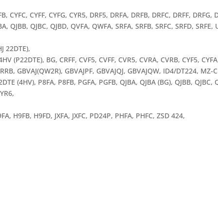
FB, CYFC, CYFF, CYFG, CYR5, DRF5, DRFA, DRFB, DRFC, DRFF, DRFG
A, QJBB, QJBC, QJBD, QVFA, QWFA, SRFA, SRFB, SRFC, SRFD, SRFE,
J 22DTE),
HV (P22DTE), BG, CRFF, CVF5, CVFF, CVR5, CVRA, CVRB, CYF5, CYFA,
DRRB, GBVAJ(QW2R), GBVAJPF, GBVAJQJ, GBVAJQW, ID4/DT224, MZ-CD
2DTE (4HV), P8FA, P8FB, PGFA, PGFB, QJBA, QJBA (BG), QJBB, QJBC,
UYR6,
FA, H9FB, H9FD, JXFA, JXFC, PD24P, PHFA, PHFC, ZSD 424,