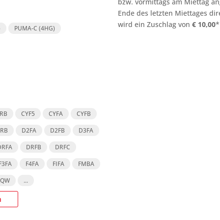
bzw. vormittags am Miettag an
Ende des letzten Miettages
dir
wird ein Zuschlag von
€
10,00
*
)
PUMA-C (4HG)
RB
CYF5
CYFA
CYFB
YRB
D2FA
D2FB
D3FA
DRFA
DRFB
DRFC
F3FA
F4FA
FIFA
FMBA
JQW
...
n