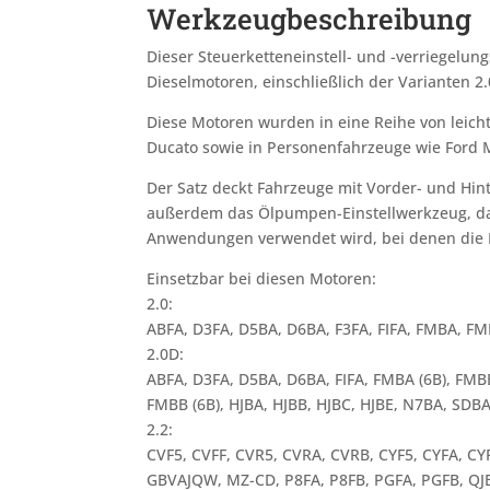
Werkzeugbeschreibung
Dieser Steuerketteneinstell- und -verriegelun
Dieselmotoren, einschließlich der Varianten 2
Diese Motoren wurden in eine Reihe von leicht
Ducato sowie in Personenfahrzeuge wie Ford 
Der Satz deckt Fahrzeuge mit Vorder- und Hin
außerdem das Ölpumpen-Einstellwerkzeug, das 
Anwendungen verwendet wird, bei denen die Ku
Einsetzbar bei diesen Motoren:
2.0:
ABFA, D3FA, D5BA, D6BA, F3FA, FIFA, FMBA, FM
2.0D:
ABFA, D3FA, D5BA, D6BA, FIFA, FMBA (6B), FMB
FMBB (6B), HJBA, HJBB, HJBC, HJBE, N7BA, SDBA
2.2:
CVF5, CVFF, CVR5, CVRA, CVRB, CYF5, CYFA, CY
GBVAJQW, MZ-CD, P8FA, P8FB, PGFA, PGFB, QJB