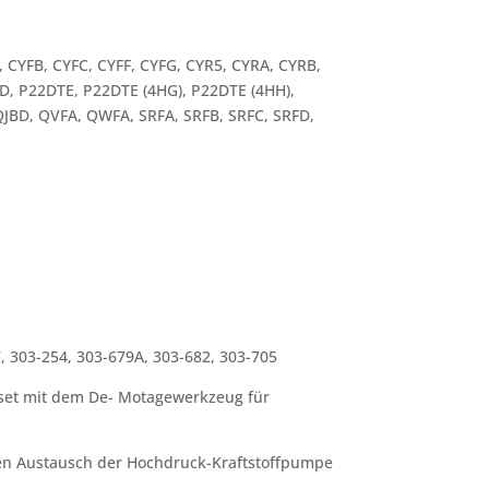
 CYFB, CYFC, CYFF, CYFG, CYR5, CYRA, CYRB,
, P22DTE, P22DTE (4HG), P22DTE (4HH),
 QJBD, QVFA, QWFA, SRFA, SRFB, SRFC, SRFD,
7, 303-254, 303-679A, 303-682, 303-705
gset mit dem De- Motagewerkzeug für
den Austausch der Hochdruck-Kraftstoffpumpe