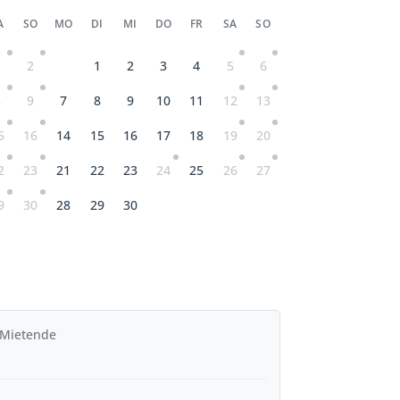
A
SO
MO
DI
MI
DO
FR
SA
SO
1
2
1
2
3
4
5
6
8
9
7
8
9
10
11
12
13
5
16
14
15
16
17
18
19
20
2
23
21
22
23
24
25
26
27
9
30
28
29
30
 Mietende