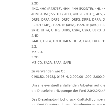
2.2D:
4HG, 4HG (P22DTE), 4HH, 4HH (P22DTE), 4HJ, 4H
4HM, 4HM (P22DTE), 4HU, 4HU (P22DTE), 4HV, 4
DRF5, DRFA, DRFB, DRFC, DRFG, DRR5, DRRA, 
P22DTE (4HJ), P22DTE (4HM), P22DTE (4HU), P2
SRFE, UHFA, UHFB, UHR5, USR6, USRA, USRB, 
2.4D:
244DT, D2FA, D2FB, D4FA, DOFA, F4FA, FXFA, H9
3.2:
MZ-CD,
3.2D:
MZ-CD, SA2R, SAFA, SAFB
zu verwenden wie OE:
0198.B2, 0198.J, 0198.N, 2.000.001.000, 2.000.
Um alle eventuell anfallenden Arbeiten auf 
die Dieseleinspritzpumpe der Ford 2,0/2,2/2,4
Das Dieselmotor-Hochdruck-Kraftstoffpumpen-
bei Ford Duratorq ‚Puma‘-Dieselmotoren, die m