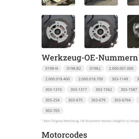
Werkzeug-OE-Nummern
0198-N
0198.B2
0198.J
2.000.001.000
2.000.018.400
2.000.018.700
303-1149
303-1310
303-1317
303-1562
303-1587
303-254
303-675
303-679
303-679A
303-705
Motorcodes