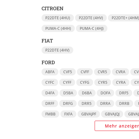
CITROEN
P22DTE (4HU)
P22DTE (4HV)
P22DTE+ (4HM
PUMA-C (4HH)
PUMA-C (4HJ)
FIAT
P22DTE (4HV)
FORD
ABFA
CVF5
CVFF
CVR5
CVRA
CV
CYFC
CYFF
CYFG
CYR5
CYRA
C
D4FA
D5BA
D6BA
DOFA
DRF5
DRFF
DRFG
DRR5
DRRA
DRRB
FMBB
FXFA
GBVAJPF
GBVAJQJ
GBVA
Mehr anzeige