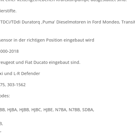
erstifte.
 3.2 TDCi/TDdi Duratorq ‚Puma‘ Dieselmotoren in Ford Mondeo, Tra
sensor in der richtigen Position eingebaut wird
2000-2018
 Peugeot und Fiat Ducato eingebaut sind.
axi und L-R Defender
675, 303-1562
odes:
BB, HJBA, HJBB, HJBC, HJBE, N7BA, N7BB, SDBA,
B,
,