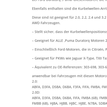
Ebenfalls enthalten sind die Kurbelwellen-Arrti
Diese sind ist geeignet für 2.0, 2.2, 2.4 und
AWD Fahrzeugen.
– Stellt sicher, dass der Kurbelwellenpositions
– Geeignet für ALLE ‚Puma Duratorq Motoren 
– Einschließlich Ford-Motoren, die in Citroën,
– Geeignet für PKWs wie Jaguar X-Type, TXII T
– Äquivalent zu OE-Referenzen: 303-698, 303-
anwendbar bei Fahrzeugen mit diesen Motorc
2.0:
ABFA, D3FA, D5BA, D6BA, F3FA, FIFA, FMBA, FM
2.0D:
ABFA, D3FA, D5BA, D6BA, FIFA, FMBA (6B), FMB
FMBB (6B), HJBA, HJBB, HJBC, HJBE, N7BA, SDBA