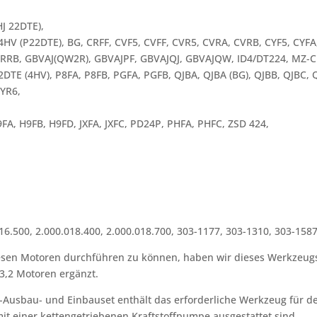
J 22DTE),
HV (P22DTE), BG, CRFF, CVF5, CVFF, CVR5, CVRA, CVRB, CYF5, CYFA,
DRRB, GBVAJ(QW2R), GBVAJPF, GBVAJQJ, GBVAJQW, ID4/DT224, MZ-CD
2DTE (4HV), P8FA, P8FB, PGFA, PGFB, QJBA, QJBA (BG), QJBB, QJBC,
UYR6,
FA, H9FB, H9FD, JXFA, JXFC, PD24P, PHFA, PHFC, ZSD 424,
016.500, 2.000.018.400, 2.000.018.700, 303-1177, 303-1310, 303-158
diesen Motoren durchführen zu können, haben wir dieses Werkzeu
/3,2 Motoren ergänzt.
Ausbau- und Einbauset enthält das erforderliche Werkzeug für 
it einer kettengetriebenen Kraftstoffpumpe ausgestattet sind.