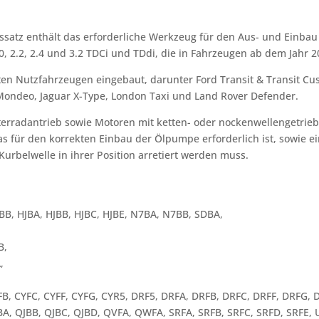
gssatz enthält das erforderliche Werkzeug für den Aus- und Einbau
.0, 2.2, 2.4 und 3.2 TDCi und TDdi, die in Fahrzeugen ab dem Jahr
en Nutzfahrzeugen eingebaut, darunter Ford Transit & Transit Cus
Mondeo, Jaguar X-Type, London Taxi und Land Rover Defender.
terradantrieb sowie Motoren mit ketten- oder nockenwellengetrieb
für den korrekten Einbau der Ölpumpe erforderlich ist, sowie ei
rbelwelle in ihrer Position arretiert werden muss.
BB, HJBA, HJBB, HJBC, HJBE, N7BA, N7BB, SDBA,
B,
,
FB, CYFC, CYFF, CYFG, CYR5, DRF5, DRFA, DRFB, DRFC, DRFF, DRFG
A, QJBB, QJBC, QJBD, QVFA, QWFA, SRFA, SRFB, SRFC, SRFD, SRFE,