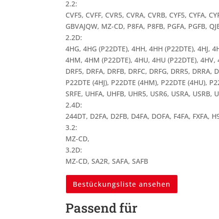
2.2:
CVF5, CVFF, CVR5, CVRA, CVRB, CYF5, CYFA, CY
GBVAJQW, MZ-CD, P8FA, P8FB, PGFA, PGFB, QJB
2.2D:
4HG, 4HG (P22DTE), 4HH, 4HH (P22DTE), 4HJ, 4H
4HM, 4HM (P22DTE), 4HU, 4HU (P22DTE), 4HV, 4
DRF5, DRFA, DRFB, DRFC, DRFG, DRR5, DRRA, 
P22DTE (4HJ), P22DTE (4HM), P22DTE (4HU), P2
SRFE, UHFA, UHFB, UHR5, USR6, USRA, USRB, 
2.4D:
244DT, D2FA, D2FB, D4FA, DOFA, F4FA, FXFA, H9
3.2:
MZ-CD,
3.2D:
MZ-CD, SA2R, SAFA, SAFB
Bestückungsliste ansehen
Passend für