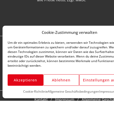
Cookie-Zustimmung verwalten
Um dir ein optimales Erlebnis zu bieten, verwenden wir Technologien wi
DU BENÖTIGST HILFE?
KUNDENSER
um Geräteinformationen zu speichern und/oder darauf zuzugreifen. W
+43 (0) 1 890 1398
So funktionie
diesen Technologien zustimmst, können wir Daten wie das Surfverhalte
info@kfzwerkzeug-
eindeutige IDs auf dieser Website verarbeiten. Wenn du deine Zustimmu
Mein Konto
erteilst oder zurückziehst, können bestimmte Merkmale und Funktione
mieten.com
Meine Favori
beeinträchtigt werden.
Montag-Freitag:
7:00 - 17:00
Meine Beste
Akzeptieren
Ablehnen
Einstellungen 
Meine Repar
Cookie-Richtlinie
Allgemeine Geschäftsbedingungen
Impressu
Kontakt
Impressum
Allgemeine Gesch
Cookie-Richtlinie
© 2026 mobility market | Mit ♡ erstellt von
Tr