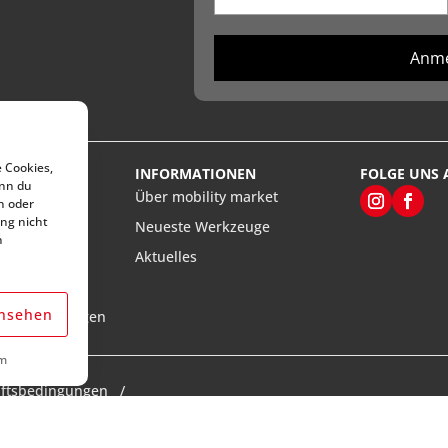
Anm
e Cookies,
VICE
INFORMATIONEN
FOLGE UNS 
enn du
rt’s
Über mobility market
n oder
ng nicht
Neueste Werkzeuge
n
ten
Aktuelles
llungen
ansehen
aturanleitungen
m
äftsbedingungen
ueWeb Solutions