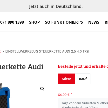
Jetzt auch in Deutschland.
(0) 1 890 1398
SHOP
SO FUNKTIONIERT’S
NEWS
R
E
EINSTELLWERKZEUG STEUERKETTE AUDI 2,5 4,0 TFSI
uerkette Audi
Bestelle jetzt und erhalt
Miete
Kauf
*
64,00
€
Tage vor dem frühesten Mietbeg
Mindestmietdauer 2 Tage.