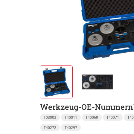
Werkzeug-OE-Nummern
T03003
T40011
T40069
T40071
T40
T40272
T40297