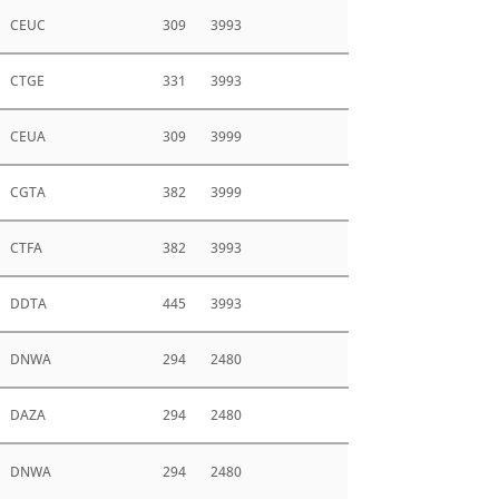
CEUC
309
3993
CTGE
331
3993
CEUA
309
3999
CGTA
382
3999
CTFA
382
3993
DDTA
445
3993
DNWA
294
2480
DAZA
294
2480
DNWA
294
2480