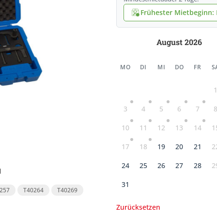
Frühester Mietbeginn: 
August 2026
MO
DI
MI
DO
FR
S
3
4
5
6
7
10
11
12
13
14
1
17
18
19
20
21
2
24
25
26
27
28
2
31
257
T40264
T40269
Zurücksetzen