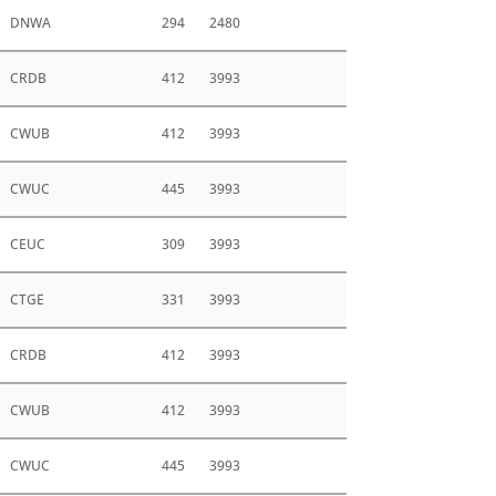
DNWA
294
2480
CRDB
412
3993
CWUB
412
3993
CWUC
445
3993
CEUC
309
3993
CTGE
331
3993
CRDB
412
3993
CWUB
412
3993
CWUC
445
3993