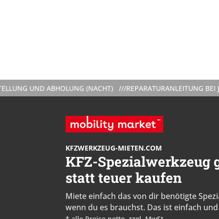
UND ABHOLUNG (NACHT) ///
REPARATURANLEITUNG BEI JEDER VE
KFZWERKZEUG-MIETEN.COM
KFZ-Spezialwerkzeug g
statt teuer kaufen
Miete einfach das von dir benötigte Spe
wenn du es brauchst. Das ist einfach und 
* alle Preise netto, zzgl. MwSt.