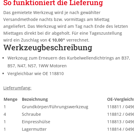
So funktioniert die Lieferung
Das gemietete Werkzeug wird je nach gewählter
Versandmethode nachts bzw. vormittags am Miettag
angeliefert. Das Werkzeug wird am Tag nach Ende des letzten
Miettages
direkt bei dir abgeholt. Für eine Tageszustellung
wird ein Zuschlag von
€
10,00
* verrechnet.
Werkzeugbeschreibung
Werkzeug zum Erneuern des Kurbelwellendichtrings an B37,
B57, N47, N57, 1WW Motoren
Vergleichbar wie OE 118810
Lieferumfang:
Menge
Bezeichnung
OE-Vergleic
1
Grundkörper/Führungswerkzeug
118811 / 049
4
Schraube
118812 / 049
1
Einpresshülse
118813 / 049
1
Lagermutter
118814 / 049