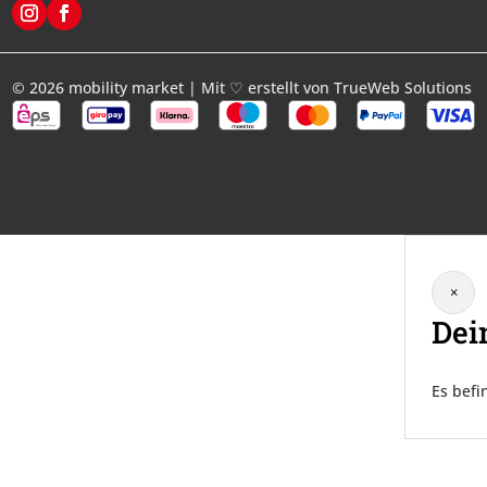
© 2026 mobility market | Mit ♡ erstellt von
TrueWeb Solutions
×
Anmelden
Dei
Es befi
Erforderlich
Benutzername oder E-Mail-Adresse
*
Erforderlich
Passwort
*