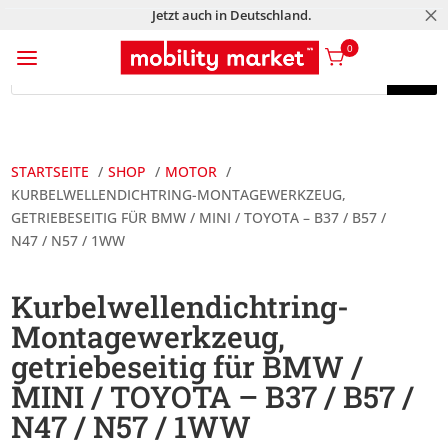
M
Jetzt auch in Deutschland.
a
0
Products
search
Products
search
STARTSEITE
SHOP
MOTOR
KURBELWELLENDICHTRING-MONTAGEWERKZEUG,
GETRIEBESEITIG FÜR BMW / MINI / TOYOTA – B37 / B57 /
N47 / N57 / 1WW
Kurbelwellendichtring-
Montagewerkzeug,
getriebeseitig für BMW /
MINI / TOYOTA – B37 / B57 /
N47 / N57 / 1WW