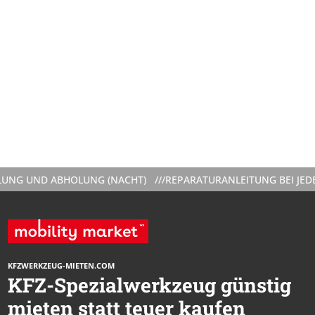
 UND ABHOLUNG (NACHT) ///
REPARATURANLEITUNG BEI JEDER V
KFZWERKZEUG-MIETEN.COM
KFZ-Spezialwerkzeug günstig
mieten statt teuer kaufen