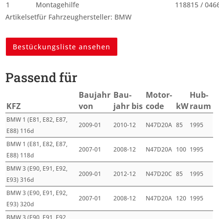
1
Montagehilfe
118815 / 046
Artikelsetfür Fahrzeughersteller: BMW
Bestückungsliste ansehen
Passend für
Bau­jahr
Bau­
Motor­
Hub­
KFZ
von
jahr bis
code
kW
raum
BMW 1 (E81, E82, E87,
2009-01
2010-12
N47D20A
85
1995
E88) 116d
BMW 1 (E81, E82, E87,
2007-01
2008-12
N47D20A
100
1995
E88) 118d
BMW 3 (E90, E91, E92,
2009-01
2012-12
N47D20C
85
1995
E93) 316d
BMW 3 (E90, E91, E92,
2007-01
2008-12
N47D20A
120
1995
E93) 320d
BMW 3 (E90, E91, E92,