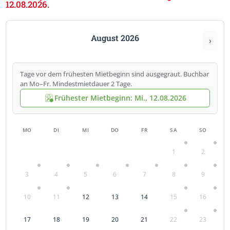
12.08.2026.
August 2026
›
Tage vor dem frühesten Mietbeginn sind ausgegraut. Buchbar
an Mo–Fr. Mindestmietdauer 2 Tage.
Frühester Mietbeginn: Mi., 12.08.2026
MO
DI
MI
DO
FR
SA
SO
1
2
3
4
5
6
7
8
9
10
11
12
13
14
15
16
17
18
19
20
21
22
23