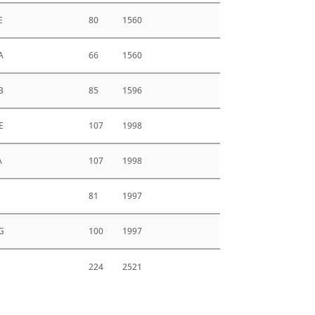
E
80
1560
A
66
1560
B
85
1596
E
107
1998
A
107
1998
A
81
1997
G
100
1997
224
2521