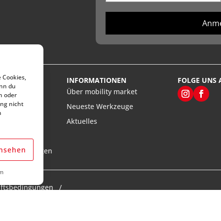
Anm
e Cookies,
VICE
INFORMATIONEN
FOLGE UNS 
enn du
rt’s
Über mobility market
n oder
ng nicht
Neueste Werkzeuge
n
ten
Aktuelles
llungen
ansehen
aturanleitungen
m
äftsbedingungen
ueWeb Solutions