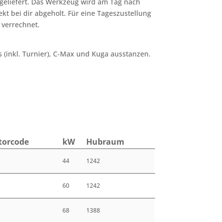
geliefert. Das Werkzeug wird am Tag nach
ekt bei dir abgeholt. Für eine Tageszustellung
 verrechnet.
 (inkl. Turnier), C-Max und Kuga ausstanzen.
or­code
kW
Hub­raum
44
1242
60
1242
68
1388