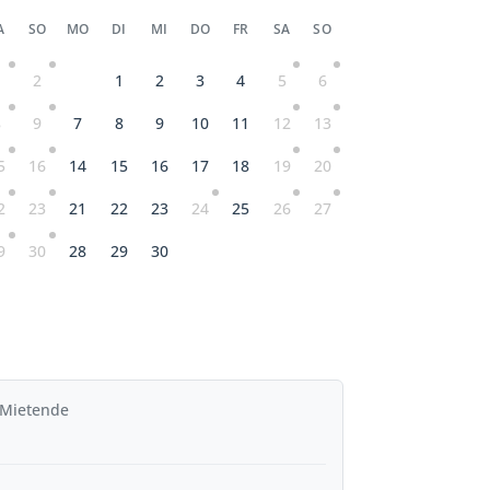
A
SO
MO
DI
MI
DO
FR
SA
SO
1
2
1
2
3
4
5
6
8
9
7
8
9
10
11
12
13
5
16
14
15
16
17
18
19
20
2
23
21
22
23
24
25
26
27
9
30
28
29
30
 Mietende