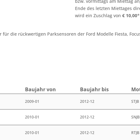
bzw. vormittags am Miettag an
Ende des letzten Miettages
dir
wird ein Zuschlag von
€
10,00
*
für die rückwertigen Parksensoren der Ford Modelle Fiesta, Focus
Bau­jahr von
Bau­jahr bis
Mot
2009-01
2012-12
STJB
2010-01
2012-12
SNJB
2010-01
2012-12
RTJB