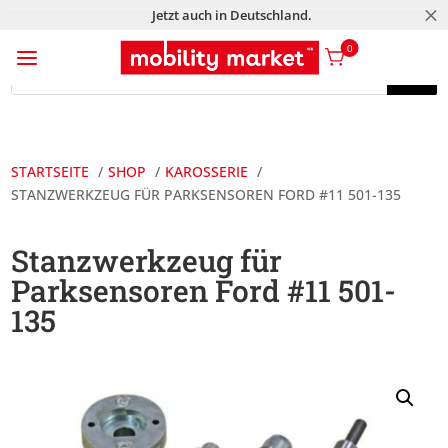
M
Jetzt auch in Deutschland.
a
0
Products
search
Products
search
STARTSEITE
SHOP
KAROSSERIE
STANZWERKZEUG FÜR PARKSENSOREN FORD #11 501-135
Stanzwerkzeug für
Parksensoren Ford #11 501-
135