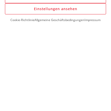
Einstellungen ansehen
Cookie-Richtlinie
Allgemeine Geschäftsbedingungen
Impressum
DU BENÖTIGST HILFE?
+43 (0) 1 890 1398
info@kfzwerkzeug-mieten.com
Montag-Freitag:
7:00 - 17:00
KUNDENSERVICE
So funktioniert’s
Mein Konto
Meine Favoriten
Meine Bestellungen
Meine Reparaturanleitungen
INFORMATIONEN
Über mobility market
Neueste Werkzeuge