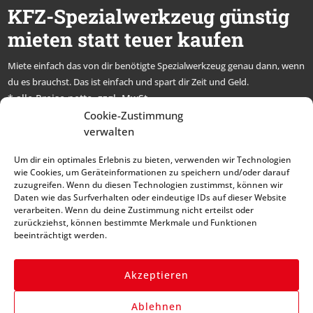
KFZ-Spezialwerkzeug günstig
mieten statt teuer kaufen
Miete einfach das von dir benötigte Spezialwerkzeug genau dann, wenn
du es brauchst. Das ist einfach und spart dir Zeit und Geld.
* alle Preise netto, zzgl. MwSt.
Cookie-Zustimmung
Abonniere unseren
verwalten
Newsletter und bleibe
Um dir ein optimales Erlebnis zu bieten, verwenden wir Technologien
immer auf dem Laufenden
wie Cookies, um Geräteinformationen zu speichern und/oder darauf
zuzugreifen. Wenn du diesen Technologien zustimmst, können wir
Daten wie das Surfverhalten oder eindeutige IDs auf dieser Website
verarbeiten. Wenn du deine Zustimmung nicht erteilst oder
zurückziehst, können bestimmte Merkmale und Funktionen
beeinträchtigt werden.
Akzeptieren
Anmelden
Ablehnen