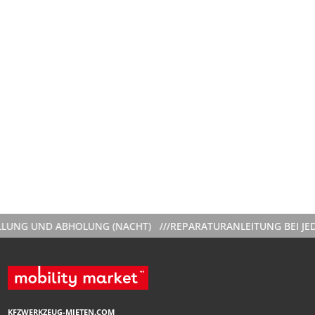
G UND ABHOLUNG (NACHT) ///
REPARATURANLEITUNG BEI JEDER 
KFZWERKZEUG-MIETEN.COM