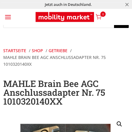
M
Jetzt auch in Deutschland.
a
0
Products
search
Products
search
STARTSEITE
SHOP
GETRIEBE
MAHLE BRAIN BEE AGC ANSCHLUSSADAPTER NR. 75
1010320140XX
MAHLE Brain Bee AGC
Anschlussadapter Nr. 75
1010320140XX