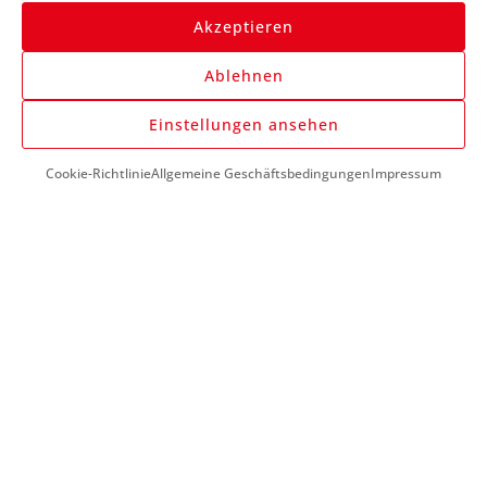
Akzeptieren
Ablehnen
Anmelden
Einstellungen ansehen
Cookie-Richtlinie
Allgemeine Geschäftsbedingungen
Impressum
DU BENÖTIGST HILFE?
+43 (0) 1 890 1398
info@kfzwerkzeug-mieten.com
Montag-Freitag:
7:00 - 17:00
KUNDENSERVICE
So funktioniert’s
Mein Konto
Meine Favoriten
Meine Bestellungen