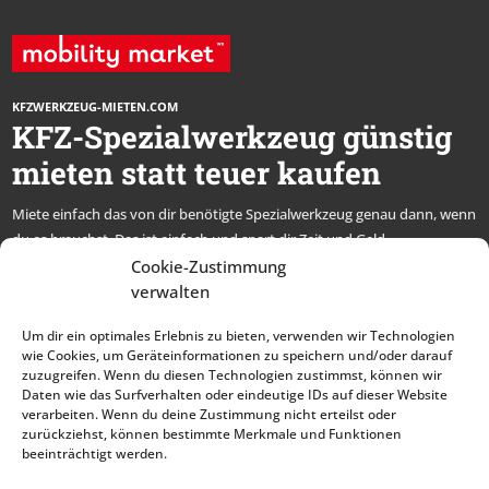
KFZWERKZEUG-MIETEN.COM
KFZ-Spezialwerkzeug günstig
mieten statt teuer kaufen
Miete einfach das von dir benötigte Spezialwerkzeug genau dann, wenn
du es brauchst. Das ist einfach und spart dir Zeit und Geld.
* alle Preise netto, zzgl. MwSt.
Cookie-Zustimmung
verwalten
Abonniere unseren
Um dir ein optimales Erlebnis zu bieten, verwenden wir Technologien
Newsletter und bleibe
wie Cookies, um Geräteinformationen zu speichern und/oder darauf
zuzugreifen. Wenn du diesen Technologien zustimmst, können wir
immer auf dem Laufenden
Daten wie das Surfverhalten oder eindeutige IDs auf dieser Website
verarbeiten. Wenn du deine Zustimmung nicht erteilst oder
zurückziehst, können bestimmte Merkmale und Funktionen
beeinträchtigt werden.