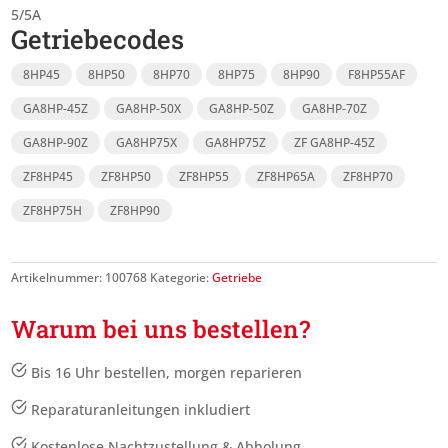
5/5A
Getriebecodes
8HP45
8HP50
8HP70
8HP75
8HP90
F8HP55AF
GA8HP-45Z
GA8HP-50X
GA8HP-50Z
GA8HP-70Z
GA8HP-90Z
GA8HP75X
GA8HP75Z
ZF GA8HP-45Z
ZF8HP45
ZF8HP50
ZF8HP55
ZF8HP65A
ZF8HP70
ZF8HP75H
ZF8HP90
Artikelnummer:
100768
Kategorie:
Getriebe
Warum bei uns bestellen?
Bis 16 Uhr bestellen, morgen reparieren
Reparaturanleitungen inkludiert
Kostenlose Nachtzustellung & Abholung