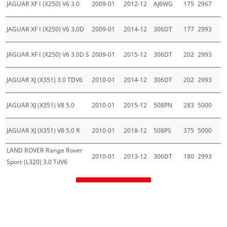
JAGUAR XF I (X250) V6 3.0
2009-01
2012-12
AJ6WG
175
2967
JAGUAR XF I (X250) V6 3.0D
2009-01
2014-12
306DT
177
2993
JAGUAR XF I (X250) V6 3.0D S
2009-01
2015-12
306DT
202
2993
JAGUAR XJ (X351) 3.0 TDV6
2010-01
2014-12
306DT
202
2993
JAGUAR XJ (X351) V8 5.0
2010-01
2015-12
508PN
283
5000
JAGUAR XJ (X351) V8 5.0 R
2010-01
2018-12
508PS
375
5000
LAND ROVER Range Rover
2010-01
2013-12
306DT
180
2993
Sport (L320) 3.0 TdV6
Mehr laden