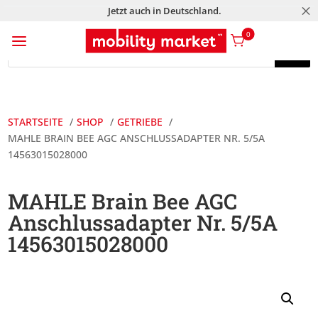
M
Jetzt auch in Deutschland.
a
0
Products
search
Products
search
STARTSEITE
SHOP
GETRIEBE
MAHLE BRAIN BEE AGC ANSCHLUSSADAPTER NR. 5/5A
14563015028000
MAHLE Brain Bee AGC
Anschlussadapter Nr. 5/5A
14563015028000