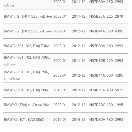
2009-01
2011-12
N57D30A
180
2993
xDrive
BMW 5 GT (F07) 535i, -xDrive
2009-01
2017-12
N55B30A
225
2979
BMW 5 GT (F07) 550i, -xDrive
2009-01
2012-12
N63B44A
300
4395
BMW 7 (F01, F02, F04) 730d
2008-01
2012-12
N57D30A
180
2993
BMW 7 (F01, F02, F04) 740d,
2009-01
2011-12
N57D30B
225
2993
-xDrive
BMW 7 (F01, F02, F04) 750i,
2008-01
2012-12
N63B44A
300
4395
Li, -xDrive
BMW 7 (F01, F02, F04) 760i
2010-01
2013-12
N74B60A
400
5972
BMW X1 (E84) s, xDrive 20d
2009-01
2012-12
N47D20C
130
1995
BMW X6 (E71, E72) 30dX
2010-01
2014-12
N57D30A
180
2993