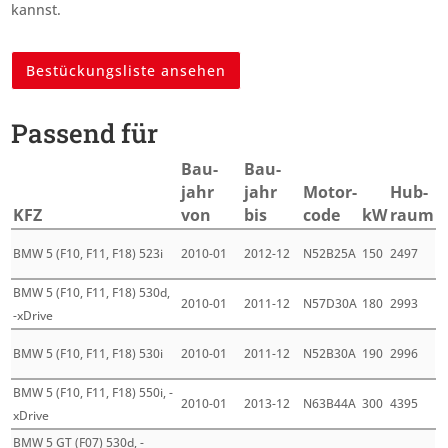
kannst.
Bestückungsliste ansehen
Passend für
Bau­
Bau­
jahr
jahr
Motor­
Hub­
KFZ
von
bis
code
kW
raum
BMW 5 (F10, F11, F18) 523i
2010-01
2012-12
N52B25A
150
2497
BMW 5 (F10, F11, F18) 530d,
2010-01
2011-12
N57D30A
180
2993
-xDrive
BMW 5 (F10, F11, F18) 530i
2010-01
2011-12
N52B30A
190
2996
BMW 5 (F10, F11, F18) 550i, -
2010-01
2013-12
N63B44A
300
4395
xDrive
BMW 5 GT (F07) 530d, -