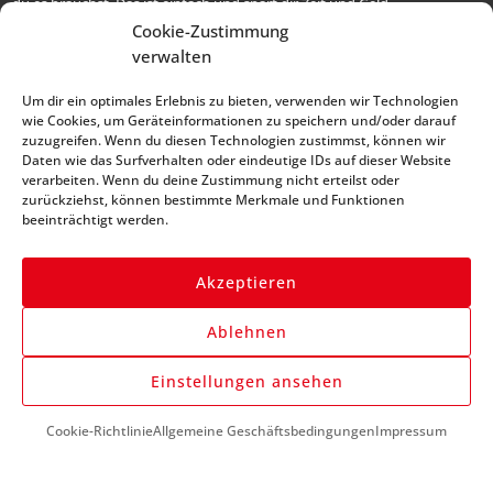
du es brauchst. Das ist einfach und spart dir Zeit und Geld.
* alle Preise netto, zzgl. MwSt.
Cookie-Zustimmung
verwalten
Abonniere unseren
Um dir ein optimales Erlebnis zu bieten, verwenden wir Technologien
Newsletter und bleibe
wie Cookies, um Geräteinformationen zu speichern und/oder darauf
zuzugreifen. Wenn du diesen Technologien zustimmst, können wir
immer auf dem Laufenden
Daten wie das Surfverhalten oder eindeutige IDs auf dieser Website
verarbeiten. Wenn du deine Zustimmung nicht erteilst oder
zurückziehst, können bestimmte Merkmale und Funktionen
beeinträchtigt werden.
Akzeptieren
Ablehnen
Anmelden
Einstellungen ansehen
Cookie-Richtlinie
Allgemeine Geschäftsbedingungen
Impressum
DU BENÖTIGST HILFE?