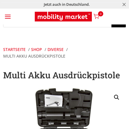
M
Jetzt auch in Deutschland.
a
0
Products
search
Products
search
STARTSEITE
SHOP
DIVERSE
MULTI AKKU AUSDRÜCKPISTOLE
Multi Akku Ausdrückpistole