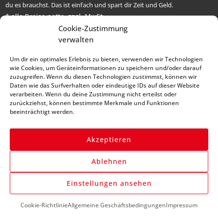
du es brauchst. Das ist einfach und spart dir Zeit und Geld.
* alle Preise netto, zzgl. MwSt.
Cookie-Zustimmung
Abonniere unseren
verwalten
Newsletter und bleibe
Um dir ein optimales Erlebnis zu bieten, verwenden wir Technologien
immer auf dem Laufenden
wie Cookies, um Geräteinformationen zu speichern und/oder darauf
zuzugreifen. Wenn du diesen Technologien zustimmst, können wir
Daten wie das Surfverhalten oder eindeutige IDs auf dieser Website
verarbeiten. Wenn du deine Zustimmung nicht erteilst oder
zurückziehst, können bestimmte Merkmale und Funktionen
beeinträchtigt werden.
Akzeptieren
Anmelden
Ablehnen
Einstellungen ansehen
Cookie-Richtlinie
Allgemeine Geschäftsbedingungen
Impressum
DU BENÖTIGST HILFE?