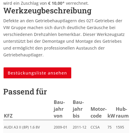
wird ein Zuschlag von
€
10,00
* verrechnet.
Werkzeugbeschreibung
Defekte an den Getriebehauptlagern des 02T-Getriebes der
VW Gruppe machen sich durch deutliche Geräusche bei
verschiedenen Drehzahlen bemerkbar. Dieser Werkzeugsatz
unterstützt bei der Demontage und Montage des Getriebes
und ermöglicht den professionellen Austausch der
Getriebehauptlager.
Bestückungsliste ansehen
Passend für
Bau­
Bau­
jahr
jahr
Motor­
Hub­
KFZ
von
bis
code
kW
raum
AUDI A3 II (8P) 1.6 8V
2009-01
2011-12
CCSA
75
1595