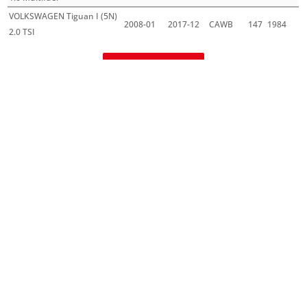
VOLKSWAGEN Tiguan I (5N)
2008-01
2017-12
CAWB
147
1984
2.0 TSI
Mehr laden