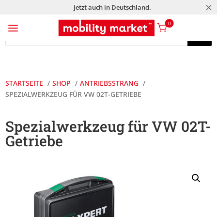
M
Jetzt auch in Deutschland.
a
0
Products
search
Products
search
STARTSEITE
SHOP
ANTRIEBSSTRANG
SPEZIALWERKZEUG FÜR VW 02T-GETRIEBE
Spezialwerkzeug für VW 02T-
Getriebe