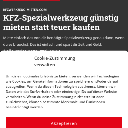
KFZWERKZEUG-MIETEN.COM
KFZ-Spezialwerkzeug günstig
mieten statt teuer kaufen
Miete einfach das von dir benötigte Spezialwerkzeug genau dann, wenn
du es brauchst. Das ist einfach und spart dir Zeit und Geld.
* alle Preise netto, zzgl. MwSt.
Cookie-Zustimmung
Abonniere unseren
verwalten
Newsletter und bleibe
Um dir ein optimales Erlebnis zu bieten, verwenden wir Technologien
immer auf dem Laufenden
wie Cookies, um Geräteinformationen zu speichern und/oder darauf
zuzugreifen. Wenn du diesen Technologien zustimmst, können wir
Daten wie das Surfverhalten oder eindeutige IDs auf dieser Website
verarbeiten. Wenn du deine Zustimmung nicht erteilst oder
zurückziehst, können bestimmte Merkmale und Funktionen
beeinträchtigt werden.
Akzeptieren