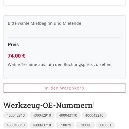
Bitte wähle Mietbeginn und Mietende
Preis
74,00
€
Wähle Termine aus, um den Buchungspreis zu sehen
In den Warenkorb
Werkzeug-OE-Nummern
400042810
400042910
400043110
400043210
400043310
400043710
T10079
T10080
T10081