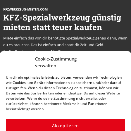
KFZWERKZEUG-MIETEN.COM
KFZ-Spezialwerkzeug günstig
mieten statt teuer kaufen
Miete einfach das von dir benötigte Spezialwerkzeug genau dann, wenn
du es brauchst. Das ist einfach und spart dir Zeit und Geld.
* alle Preise netto, zzgl. MwSt.
Cookie-Zustimmung
Abonniere unseren
verwalten
Newsletter und bleibe
Um dir ein optimales Erlebnis zu bieten, verwenden wir Technologien
immer auf dem Laufenden
wie Cookies, um Geräteinformationen zu speichern und/oder darauf
zuzugreifen. Wenn du diesen Technologien zustimmst, können wir
Daten wie das Surfverhalten oder eindeutige IDs auf dieser Website
verarbeiten. Wenn du deine Zustimmung nicht erteilst oder
zurückziehst, können bestimmte Merkmale und Funktionen
beeinträchtigt werden.
Akzeptieren