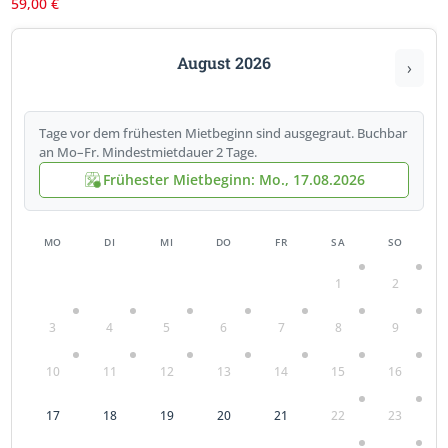
59,00
€
August 2026
›
Tage vor dem frühesten Mietbeginn sind ausgegraut. Buchbar
an Mo–Fr. Mindestmietdauer 2 Tage.
Frühester Mietbeginn: Mo., 17.08.2026
MO
DI
MI
DO
FR
SA
SO
1
2
3
4
5
6
7
8
9
10
11
12
13
14
15
16
17
18
19
20
21
22
23