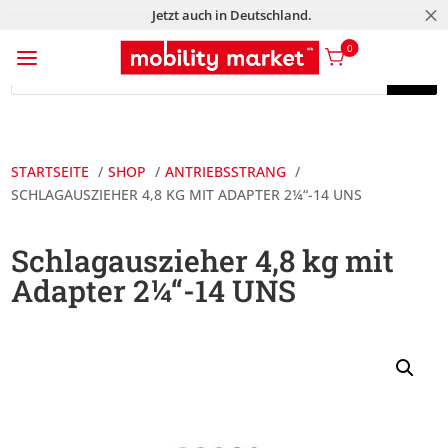
M
Jetzt auch in Deutschland.
a
0
Products
search
Products
search
STARTSEITE
SHOP
ANTRIEBSSTRANG
SCHLAGAUSZIEHER 4,8 KG MIT ADAPTER 2¼“-14 UNS
Schlagauszieher 4,8 kg mit
Adapter 2¼“-14 UNS