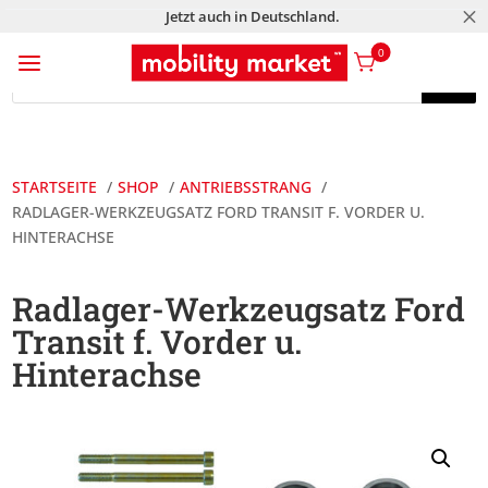
M
Jetzt auch in Deutschland.
a
0
Products
search
Products
search
STARTSEITE
SHOP
ANTRIEBSSTRANG
RADLAGER-WERKZEUGSATZ FORD TRANSIT F. VORDER U.
HINTERACHSE
Radlager-Werkzeugsatz Ford
Transit f. Vorder u.
Hinterachse