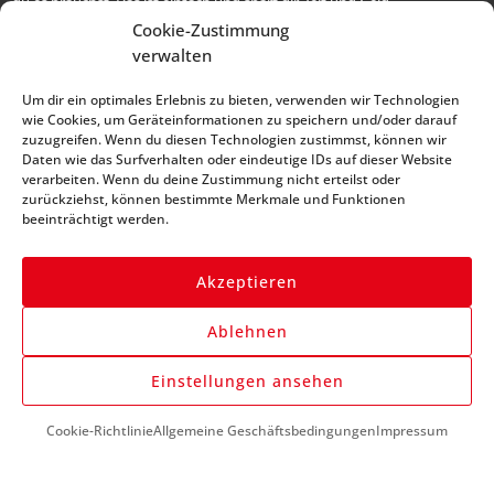
du es brauchst. Das ist einfach und spart dir Zeit und Geld.
* alle Preise netto, zzgl. MwSt.
Cookie-Zustimmung
verwalten
Abonniere unseren
Um dir ein optimales Erlebnis zu bieten, verwenden wir Technologien
Newsletter und bleibe
wie Cookies, um Geräteinformationen zu speichern und/oder darauf
zuzugreifen. Wenn du diesen Technologien zustimmst, können wir
immer auf dem Laufenden
Daten wie das Surfverhalten oder eindeutige IDs auf dieser Website
verarbeiten. Wenn du deine Zustimmung nicht erteilst oder
zurückziehst, können bestimmte Merkmale und Funktionen
beeinträchtigt werden.
Akzeptieren
Ablehnen
Anmelden
Einstellungen ansehen
Cookie-Richtlinie
Allgemeine Geschäftsbedingungen
Impressum
DU BENÖTIGST HILFE?