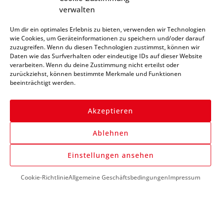
verwalten
Abonniere unseren
Um dir ein optimales Erlebnis zu bieten, verwenden wir Technologien
Newsletter und bleibe
wie Cookies, um Geräteinformationen zu speichern und/oder darauf
zuzugreifen. Wenn du diesen Technologien zustimmst, können wir
immer auf dem Laufenden
Daten wie das Surfverhalten oder eindeutige IDs auf dieser Website
verarbeiten. Wenn du deine Zustimmung nicht erteilst oder
zurückziehst, können bestimmte Merkmale und Funktionen
beeinträchtigt werden.
Akzeptieren
Ablehnen
Anmelden
Einstellungen ansehen
Cookie-Richtlinie
Allgemeine Geschäftsbedingungen
Impressum
DU BENÖTIGST HILFE?
+43 (0) 1 890 1398
info@kfzwerkzeug-mieten.com