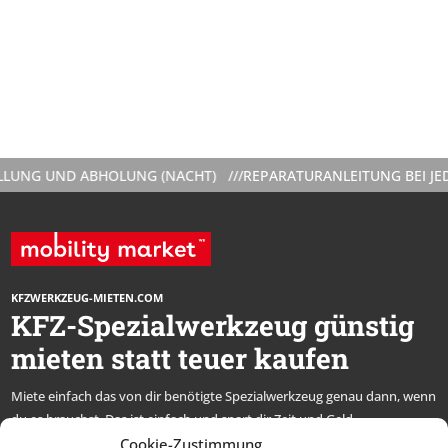
NG UND ABHOLUNG (NACHT) ///
REPARATURANLEITUNG BEI JEDER
KFZWERKZEUG-MIETEN.COM
KFZ-Spezialwerkzeug günstig
mieten statt teuer kaufen
Miete einfach das von dir benötigte Spezialwerkzeug genau dann, wenn
du es brauchst. Das ist einfach und spart dir Zeit und Geld.
* alle Preise netto, zzgl. MwSt.
Cookie-Zustimmung