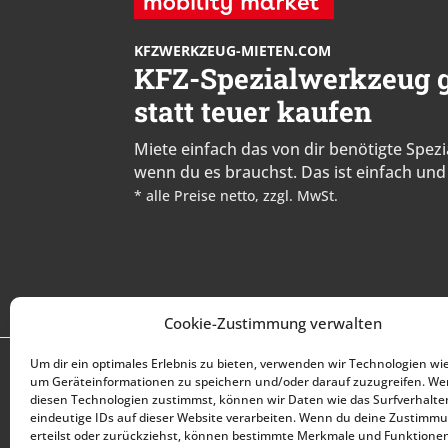
KFZWERKZEUG-MIETEN.COM
KFZ-Spezialwerkzeug g
statt teuer kaufen
Miete einfach das von dir benötigte Spe
wenn du es brauchst. Das ist einfach und 
* alle Preise netto, zzgl. MwSt.
Cookie-Zustimmung verwalten
Um dir ein optimales Erlebnis zu bieten, verwenden wir Technologien wi
DU BENÖTIGST HILFE?
KUNDENSER
um Geräteinformationen zu speichern und/oder darauf zuzugreifen. W
+43 (0) 1 890 1398
So funktionie
diesen Technologien zustimmst, können wir Daten wie das Surfverhalte
info@kfzwerkzeug-
eindeutige IDs auf dieser Website verarbeiten. Wenn du deine Zustimmu
Mein Konto
erteilst oder zurückziehst, können bestimmte Merkmale und Funktione
mieten.com