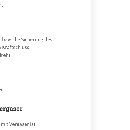
n.
r bzw. die Sicherung des
n Kraftschluss
dreht.
en.
Vergaser
mit Vergaser ist