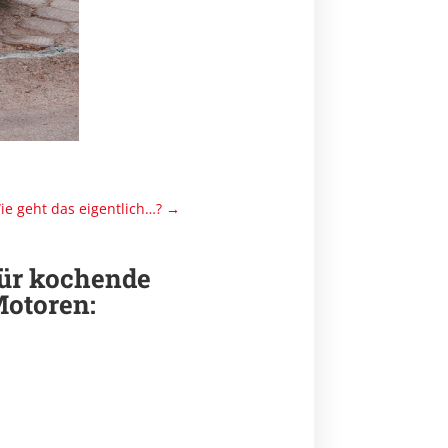
ie geht das eigentlich…?
→
für kochende
Motoren: