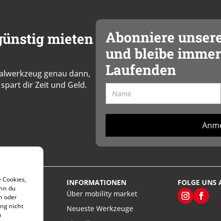
Abonniere unser
ünstig mieten
und bleibe immer
Laufenden
zialwerkzeug genau dann,
spart dir Zeit und Geld.
Anm
e Cookies,
VICE
INFORMATIONEN
FOLGE UNS 
enn du
rt’s
Über mobility market
n oder
ng nicht
Neueste Werkzeuge
n