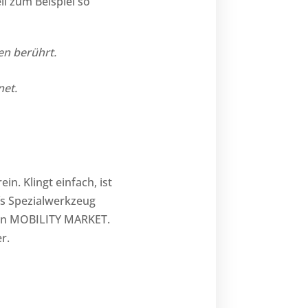
ll zum Beispiel so
en berührt.
net.
in. Klingt einfach, ist
fs Spezialwerkzeug
n MOBILITY MARKET.
r.