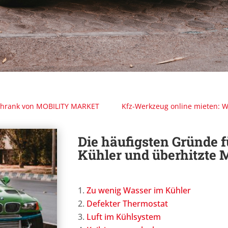
schrank von MOBILITY MARKET
Kfz-Werkzeug online mieten: W
Die häufigsten Gründe 
Kühler und überhitzte 
Zu wenig Wasser im Kühler
Defekter Thermostat
Luft im Kühlsystem