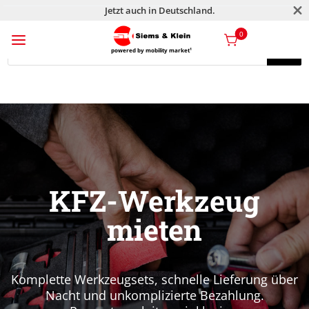
M
Jetzt auch in Deutschland.
a
0
Products
search
powered by mobility market¹
Products
search
KFZ-Werkzeug
mieten
Komplette Werkzeugsets, schnelle Lieferung über
Nacht und unkomplizierte Bezahlung.