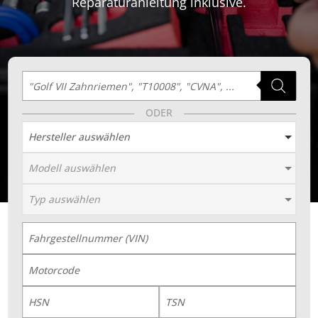
Reparaturanleitung inklusive.
Products
search
Hersteller auswählen
Modell auswählen
Typ auswählen