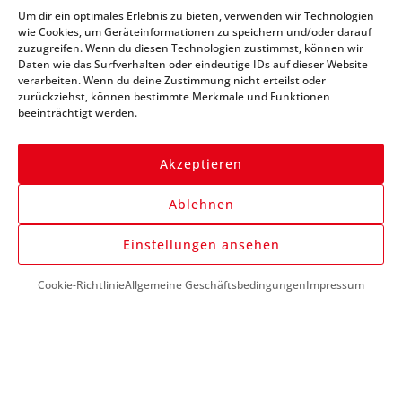
Abonniere unseren
Um dir ein optimales Erlebnis zu bieten, verwenden wir Technologien
Newsletter und bleibe
wie Cookies, um Geräteinformationen zu speichern und/oder darauf
zuzugreifen. Wenn du diesen Technologien zustimmst, können wir
immer auf dem Laufenden
Daten wie das Surfverhalten oder eindeutige IDs auf dieser Website
verarbeiten. Wenn du deine Zustimmung nicht erteilst oder
zurückziehst, können bestimmte Merkmale und Funktionen
beeinträchtigt werden.
Akzeptieren
Ablehnen
Anmelden
Einstellungen ansehen
Cookie-Richtlinie
Allgemeine Geschäftsbedingungen
Impressum
DU BENÖTIGST HILFE?
+43 (0) 1 890 1398
info@kfzwerkzeug-mieten.com
Montag-Freitag: